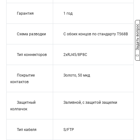
Гарантия
1 год
Задать вопрос
Схема разводки
С обоих концов по стандарту T568B
Тип коннекторов
2xRJ45/8P8C
Покрытие
Золото, 50 мкд
контактов
Защитный
Заливной, с защитой защелки
колпачок
Тип кабеля
S/FTP