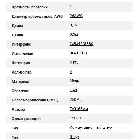
1
Кратность поставки
26AWG
Диаметр проводников, AWG
0,3м
Длина
0.3м
Длина
2хRJ45/8P8C
Интерфейс
нгА-HFLTx
Исполнение
Кат6
Категория
4
Кол-во пар
Медь
Материал
LSZH
Оболочка
250МГц
Полоса пропускания, МГц
7х0165мм
Размер
T568B
Схема разводки
Коммутационный шнур
Тип
Шнур
Тип