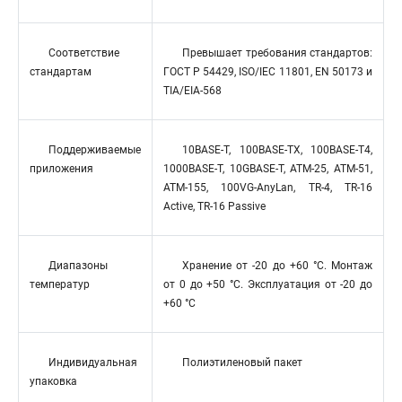
Соответствие
Превышает требования стандартов:
стандартам
ГОСТ Р 54429, ISO/IEC 11801, EN 50173 и
TIA/EIA-568
Поддерживаемые
10BASE-T, 100BASE-TX, 100BASE-T4,
приложения
1000BASE-T, 10GBASE-T, ATM-25, ATM-51,
ATM-155, 100VG-AnyLan, TR-4, TR-16
Active, TR-16 Passive
Диапазоны
Хранение от -20 до +60 °C. Монтаж
температур
от 0 до +50 °C. Эксплуатация от -20 до
+60 °C
Индивидуальная
Полиэтиленовый пакет
упаковка