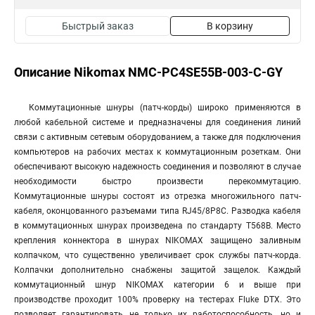
Быстрый заказ
В корзину
Описание Nikomax NMC-PC4SE55B-003-C-GY
Коммутационные шнуры (патч-корды) широко применяются в
любой кабельной системе и предназначены для соединения линий
связи с активным сетевым оборудованием, а также для подключения
компьютеров на рабочих местах к коммутационным розеткам. Они
обеспечивают высокую надежность соединения и позволяют в случае
необходимости быстро произвести перекоммутацию.
Коммутационные шнуры состоят из отрезка многожильного патч-
кабеля, оконцованного разъемами типа RJ45/8P8C. Разводка кабеля
в коммутационных шнурах произведена по стандарту T568B. Место
крепления коннектора в шнурах NIKOMAX защищено заливным
колпачком, что существенно увеличивает срок службы патч-корда.
Колпачки дополнительно снабжены защитой защелок. Каждый
коммутационный шнур NIKOMAX категории 6 и выше при
производстве проходит 100% проверку на тестерах Fluke DTX. Это
позволяет гарантировать не только их работоспособность, но и