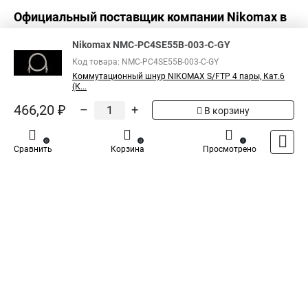
Официальный поставщик компании
Nikomax
в
России
Nikomax NMC-PC4SE55B-003-C-GY
Код товара: NMC-PC4SE55B-003-C-GY
Коммутационный шнур NIKOMAX S/FTP 4 пары, Кат.6
(К...
466,20 ₽
–
+
В корзину
0
0
1
Сравнить
Корзина
Просмотрено
Каталог
Оплата
Доставка
Контакты
Войти