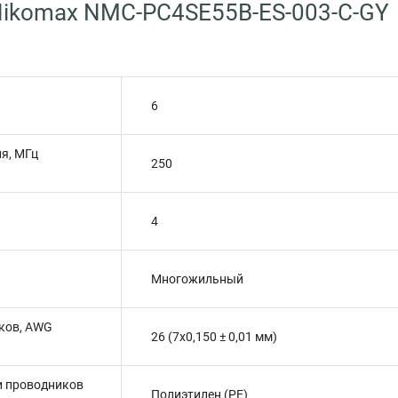
Nikomax NMC-PC4SE55B-ES-003-C-GY
6
я, МГц
250
4
Многожильный
ков, AWG
26 (7x0,150 ± 0,01 мм)
и проводников
Полиэтилен (PE)