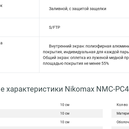
ок
Заливной, с защитой защелки
S/FTP
на
Внутренний экран: полиэфирная алюмин
покрытия, индивидуальная для каждой пары
Общий экран: оплетка из луженой медной пр
площадью покрытия не менее 55%
е характеристики Nikomax NMC-PC4
10 см
Кол-во
10 см
Матери
10 см
Оболоч