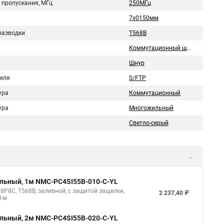
 пропускания, МГц
250МГц
7x0150мм
разводки
T568B
Коммутационный шнур
Шнур
беля
S/FTP
ура
Коммутационный
ура
Многожильный
Светло-серый
ильный, 1м NMC-PC4SI55B-010-C-YL
8P8C, T568B, заливной, с защитой защелки,
2 237,40 ₽
 1м
ильный, 2м NMC-PC4SI55B-020-C-YL