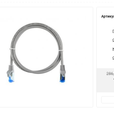
Артику
286