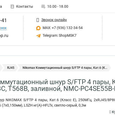
а
Контакты
10.00 - 18.00
-41
Звонок онлайн
MAX: +7 (936) 132-34-54
онок
p.ru
Telegram: ShopMSK7
RJ45
Nikomax Коммутационный шнур S/FTP 4 пары, Кат.6 (К...
ммутационный шнур S/FTP 4 пары, Ка
C, T568B, заливной, NMC-PC4SE55B-
р NIKOMAX S/FTP 4 пары, Кат.6 (Класс E), 250МГц, 2хRJ45/8P8C
 (7x0,150мм), LSZH нг(А)-HFLTx, светло-серый, 0,3м
К