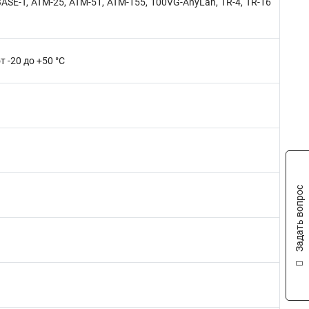
ASE-T, ATM-25, ATM-51, ATM-155, 100VG-AnyLan, TR-4, TR-16
т -20 до +50 °C
Задать вопрос