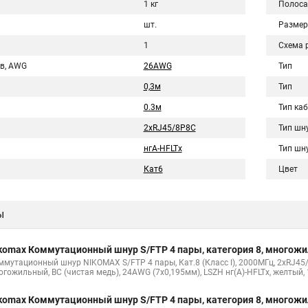
1 кг
Полоса
шт.
Размер
1
Схема 
в, AWG
26AWG
Тип
0,3м
Тип
0.3м
Тип ка
2хRJ45/8P8C
Тип шн
нгА-HFLTx
Тип шн
Кат6
Цвет
ы
komax Коммутационный шнур S/FTP 4 пары, категория 8, многож
ммутационный шнур NIKOMAX S/FTP 4 пары, Кат.8 (Класс I), 2000МГц, 2хRJ45/
огожильный, BC (чистая медь), 24AWG (7х0,195мм), LSZH нг(А)-HFLTx, желтый,
komax Коммутационный шнур S/FTP 4 пары, категория 8, многож