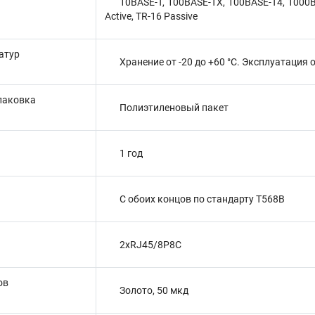
10BASE-T, 100BASE-TX, 100BASE-T4, 1000B
Active, TR-16 Passive
атур
Хранение от -20 до +60 °C. Эксплуатация о
паковка
Полиэтиленовый пакет
1 год
С обоих концов по стандарту T568B
2xRJ45/8P8C
ов
Золото, 50 мкд