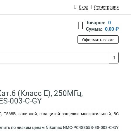
Вход
Регистрация
Товаров:
0
Сумма:
0,00 ₽
Оформить заказ
т.6 (Класс E), 250МГц,
ES-003-C-GY
, T568B, заливной, с защитой защелки, многожильный, BC
упить по низким ценам Nikomax NMC-PC4SE55B-ES-003-C-GY