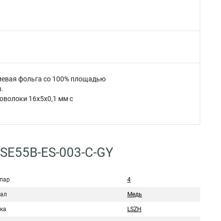
иевая фольга со 100% площадью
.
оволоки 16x5x0,1 мм с
SE55B-ES-003-C-GY
 пар
4
ал
Медь
ка
LSZH