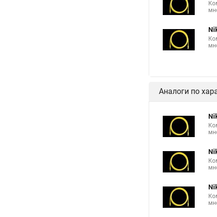
Ко
мн
Ni
Ко
мн
Аналоги по хар
Ni
Ко
мн
Ni
Ко
мн
Ni
Ко
мн