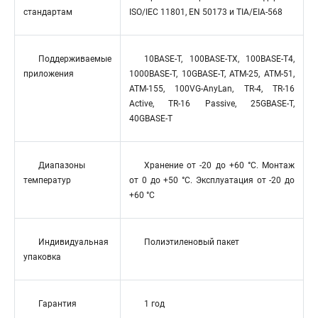
стандартам
ISO/IEC 11801, EN 50173 и TIA/EIA-568
Поддерживаемые
10BASE-T, 100BASE-TX, 100BASE-T4,
приложения
1000BASE-T, 10GBASE-T, ATM-25, ATM-51,
ATM-155, 100VG-AnyLan, TR-4, TR-16
Active, TR-16 Passive, 25GBASE-T,
40GBASE-T
Диапазоны
Хранение от -20 до +60 °C. Монтаж
температур
от 0 до +50 °C. Эксплуатация от -20 до
+60 °C
Индивидуальная
Полиэтиленовый пакет
упаковка
Гарантия
1 год