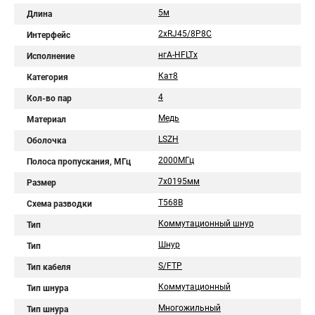
5м
Длина
2хRJ45/8P8C
Интерфейс
нгА-HFLTx
Исполнение
Кат8
Категория
4
Кол-во пар
Медь
Материал
LSZH
Оболочка
2000МГц
Полоса пропускания, МГц
7х0195мм
Размер
T568B
Схема разводки
Коммутационный шнур
Тип
Шнур
Тип
S/FTP
Тип кабеля
Коммутационный
Тип шнура
Многожильный
Тип шнура