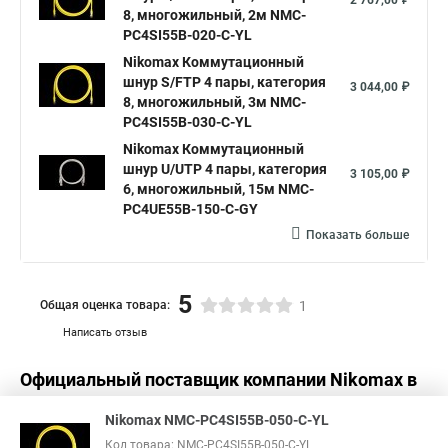
2 767,00 ₽
8, многожильный, 2м NMC-
PC4SI55B-020-C-YL
Nikomax Коммутационный
шнур S/FTP 4 пары, категория
3 044,00 ₽
8, многожильный, 3м NMC-
PC4SI55B-030-C-YL
Nikomax Коммутационный
шнур U/UTP 4 пары, категория
3 105,00 ₽
6, многожильный, 15м NMC-
PC4UE55B-150-C-GY
Показать больше
5
Общая оценка товара:
1
Написать отзыв
Официальный поставщик компании
Nikomax
в
России
Nikomax NMC-PC4SI55B-050-C-YL
Код товара: NMC-PC4SI55B-050-C-YL