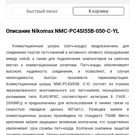
Быстрый заказ
В корзину
Описание Nikomax NMC-PC4SI55B-050-C-YL
Коммутационные шнуры (патч-корды) предназначены для
соединения портов патч-панелей и активного сетевого оборудования
между собой, а также для подключения компьютеров на рабочих
местах к коммутационным розеткам. Патч-корды обеспечивают
высокую надежность соединения, и позволяют, в случае
необходимости, быстро произвести перекоммутацию.
Коммутационные шнуры NMC-PC4SI55B- -C-YL состоят из отрезка
экранированного многожильного xxx патч-кабеля, оконцованного
разъемами типа RJ45/8P8C, соответствуют категории 8 (1600 -
2000МГц) и предназначены для использования в линиях связи со
скоростью передачи данных 40Гбит/с. Разводка кабеля в
коммутационных шнурах произведена по стандарту T568B. Место
крепления кабеля защищено заливным колпачком, что существенно
увеличивает срок службы патч-корда. Колпачки снабжены защитой
защелок коннекторов. Шнуры изготавливаются с оболочкой желтого