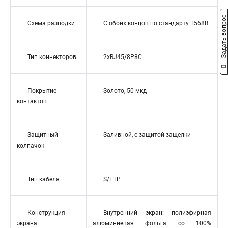
Задать вопрос
Схема разводки
С обоих концов по стандарту T568B
Тип коннекторов
2xRJ45/8P8C
Покрытие
Золото, 50 мкд
контактов
Защитный
Заливной, с защитой защелки
колпачок
Тип кабеля
S/FTP
Конструкция
Внутренний экран: полиэфирная
экрана
алюминиевая фольга со 100%