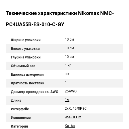
Технические характеристики Nikomax NMC-
PC4UA55B-ES-010-C-GY
10 см
Ширина упаковки
10 см
Высота упаковки
10 см
Глубина упаковки
1 кг
Объемный вес
шт.
Единица измерения
1
Кратность поставки
25AWG
Диаметр проводников, AWG
1м
Длина
2хRJ45/8P8C
Интерфейс
нгА-HFLTx
Исполнение
Кат6a
Категория