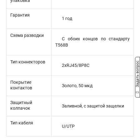
упаковка
Гарантия
1 год
Схема разводки
С обоих концов по стандарту
T568B
Тип коннекторов
Задать вопрос
2xRJ45/8P8C
Покрытие
Золото, 50 мкд
контактов
Защитный
Заливной, с защитой защелки
колпачок
Тип кабеля
U/UTP