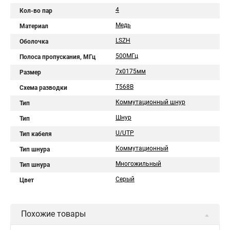
4
Кол-во пар
Медь
Материал
LSZH
Оболочка
500МГц
Полоса пропускания, МГц
7x0175мм
Размер
T568B
Схема разводки
Коммутационный шнур
Тип
Шнур
Тип
U/UTP
Тип кабеля
Коммутационный
Тип шнура
Многожильный
Тип шнура
Серый
Цвет
Похожие товары