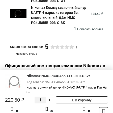
PC4UD55B-003-C-WT
Nikomax Коммутационный шнур
U/UTP 4 пары, категория 5е,
185,40 ₽
многожильный, 0,3м NMC-
PC4UD55B-003-C-BK
Показать больше
5
Общая оценка товара:
1
Написать отзыв
Официальный поставщик компании
Nikomax
в
России
Nikomax NMC-PC4UA55B-ES-010-C-GY
Код товара: NMC-PC4UA55B-ES-010-C-GY
Коммутационный шнур NIKOMAX U/UTP 4 пары, Кат.6a
(...
220,50 ₽
–
+
В корзину
0
0
1