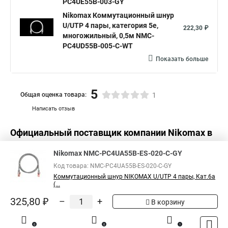
PC4UE55B-003-GY
Nikomax Коммутационный шнур
U/UTP 4 пары, категория 5е,
222,30 ₽
многожильный, 0,5м NMC-
PC4UD55B-005-C-WT
Показать больше
5
Общая оценка товара:
1
Написать отзыв
Официальный поставщик компании
Nikomax
в
России
Nikomax NMC-PC4UA55B-ES-020-C-GY
Код товара: NMC-PC4UA55B-ES-020-C-GY
Коммутационный шнур NIKOMAX U/UTP 4 пары, Кат.6a
(...
325,80 ₽
–
+
В корзину
0
0
1