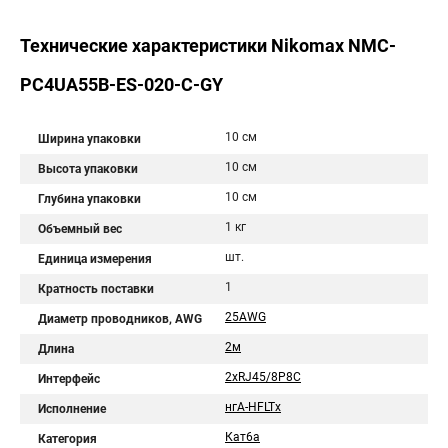
Технические характеристики Nikomax NMC-
PC4UA55B-ES-020-C-GY
10 см
Ширина упаковки
10 см
Высота упаковки
10 см
Глубина упаковки
1 кг
Объемный вес
шт.
Единица измерения
1
Кратность поставки
25AWG
Диаметр проводников, AWG
2м
Длина
2хRJ45/8P8C
Интерфейс
нгА-HFLTx
Исполнение
Кат6a
Категория