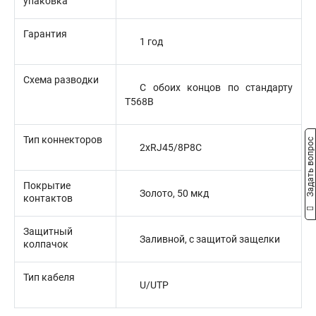
упаковка
Гарантия
1 год
Схема разводки
С обоих концов по стандарту
T568B
Тип коннекторов
Задать вопрос
2xRJ45/8P8C
Покрытие
Золото, 50 мкд
контактов
Защитный
Заливной, с защитой защелки
колпачок
Тип кабеля
U/UTP