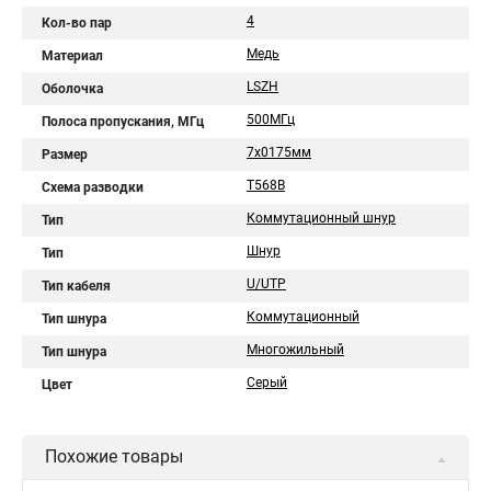
4
Кол-во пар
Медь
Материал
LSZH
Оболочка
500МГц
Полоса пропускания, МГц
7x0175мм
Размер
T568B
Схема разводки
Коммутационный шнур
Тип
Шнур
Тип
U/UTP
Тип кабеля
Коммутационный
Тип шнура
Многожильный
Тип шнура
Серый
Цвет
Похожие товары