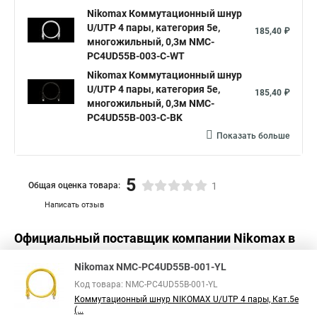
Nikomax Коммутационный шнур
U/UTP 4 пары, категория 5е,
185,40 ₽
многожильный, 0,3м NMC-
PC4UD55B-003-C-WT
Nikomax Коммутационный шнур
U/UTP 4 пары, категория 5е,
185,40 ₽
многожильный, 0,3м NMC-
PC4UD55B-003-C-BK
Показать больше
5
Общая оценка товара:
1
Написать отзыв
Официальный поставщик компании
Nikomax
в
России
Nikomax NMC-PC4UD55B-001-YL
Код товара: NMC-PC4UD55B-001-YL
Коммутационный шнур NIKOMAX U/UTP 4 пары, Кат.5е
(...