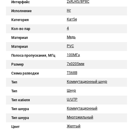
2хRJ45/8P8C
Интерфейс
Нг
Исполнение
Кат5е
Категория
4
Кол-во пар
Медь
Материал
PVC
Материал
100МГц
Полоса пропускания, МГц
7х0205мм
Размер
T568B
Схема разводки
Коммутационный шнур
Тип
Шнур
Тип
U/UTP
Тип кабеля
Коммутационный
Тип шнура
Многожильный
Тип шнура
Желтый
Цвет