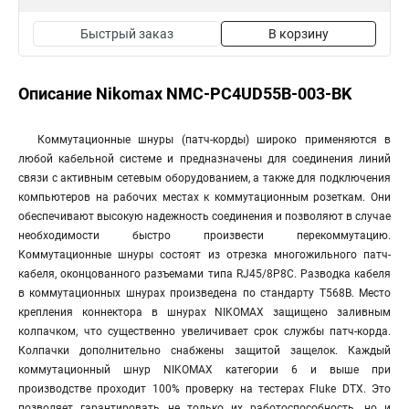
Быстрый заказ
В корзину
Описание Nikomax NMC-PC4UD55B-003-BK
Коммутационные шнуры (патч-корды) широко применяются в
любой кабельной системе и предназначены для соединения линий
связи с активным сетевым оборудованием, а также для подключения
компьютеров на рабочих местах к коммутационным розеткам. Они
обеспечивают высокую надежность соединения и позволяют в случае
необходимости быстро произвести перекоммутацию.
Коммутационные шнуры состоят из отрезка многожильного патч-
кабеля, оконцованного разъемами типа RJ45/8P8C. Разводка кабеля
в коммутационных шнурах произведена по стандарту T568B. Место
крепления коннектора в шнурах NIKOMAX защищено заливным
колпачком, что существенно увеличивает срок службы патч-корда.
Колпачки дополнительно снабжены защитой защелок. Каждый
коммутационный шнур NIKOMAX категории 6 и выше при
производстве проходит 100% проверку на тестерах Fluke DTX. Это
позволяет гарантировать не только их работоспособность, но и