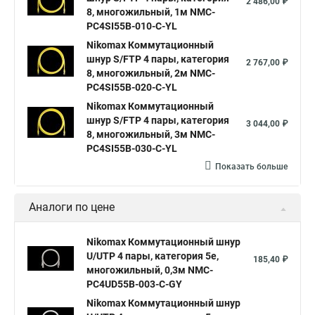
2 486,00 ₽
8, многожильный, 1м NMC-
PC4SI55B-010-C-YL
Nikomax Коммутационный
шнур S/FTP 4 пары, категория
2 767,00 ₽
8, многожильный, 2м NMC-
PC4SI55B-020-C-YL
Nikomax Коммутационный
шнур S/FTP 4 пары, категория
3 044,00 ₽
8, многожильный, 3м NMC-
PC4SI55B-030-C-YL
Показать больше
Аналоги по цене
Nikomax Коммутационный шнур
U/UTP 4 пары, категория 5е,
185,40 ₽
многожильный, 0,3м NMC-
PC4UD55B-003-C-GY
Nikomax Коммутационный шнур