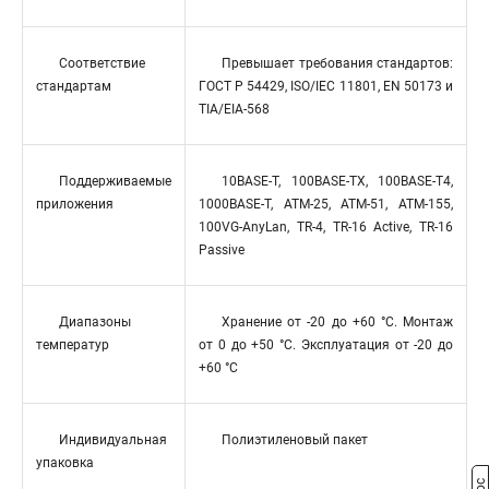
Соответствие
Превышает требования стандартов:
стандартам
ГОСТ Р 54429, ISO/IEC 11801, EN 50173 и
TIA/EIA-568
Поддерживаемые
10BASE-T, 100BASE-TX, 100BASE-T4,
приложения
1000BASE-T, ATM-25, ATM-51, ATM-155,
100VG-AnyLan, TR-4, TR-16 Active, TR-16
Passive
Диапазоны
Хранение от -20 до +60 °C. Монтаж
температур
от 0 до +50 °C. Эксплуатация от -20 до
+60 °C
Индивидуальная
Полиэтиленовый пакет
упаковка