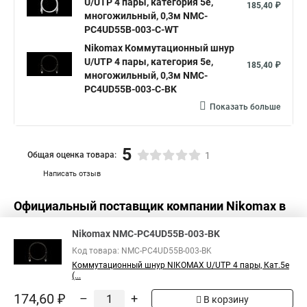
U/UTP 4 пары, категория 5е,
185,40 ₽
многожильный, 0,3м NMC-
PC4UD55B-003-C-WT
Nikomax Коммутационный шнур
U/UTP 4 пары, категория 5е,
185,40 ₽
многожильный, 0,3м NMC-
PC4UD55B-003-C-BK
Показать больше
5
Общая оценка товара:
1
Написать отзыв
Официальный поставщик компании
Nikomax
в
России
Nikomax NMC-PC4UD55B-003-BK
Код товара: NMC-PC4UD55B-003-BK
Коммутационный шнур NIKOMAX U/UTP 4 пары, Кат.5е
(...
174,60 ₽
–
+
В корзину