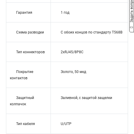
Задать вопрос
Гарантия
1 год
Схема разводки
С обоих концов по стандарту T568B
Тип коннекторов
2xRJ45/8P8C
Покрытие
Золото, 50 мкд
контактов
Защитный
Заливной, с защитой защелки
колпачок
Тип кабеля
U/UTP