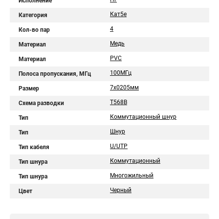
Исполнение
Кат5е
Категория
4
Кол-во пар
Медь
Материал
PVC
Материал
100МГц
Полоса пропускания, МГц
7х0205мм
Размер
T568B
Схема разводки
Коммутационный шнур
Тип
Шнур
Тип
U/UTP
Тип кабеля
Коммутационный
Тип шнура
Многожильный
Тип шнура
Черный
Цвет