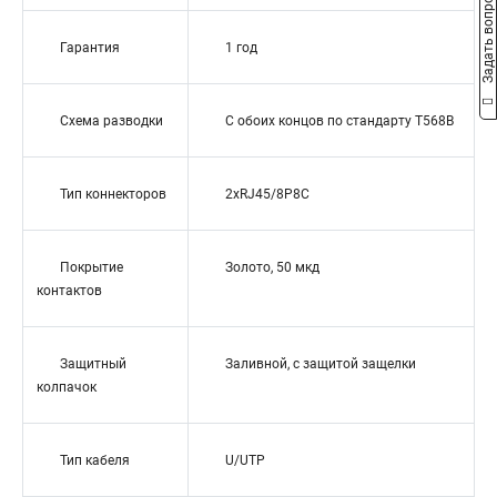
Задать вопрос
Гарантия
1 год
Схема разводки
С обоих концов по стандарту T568B
Тип коннекторов
2xRJ45/8P8C
Покрытие
Золото, 50 мкд
контактов
Защитный
Заливной, с защитой защелки
колпачок
Тип кабеля
U/UTP