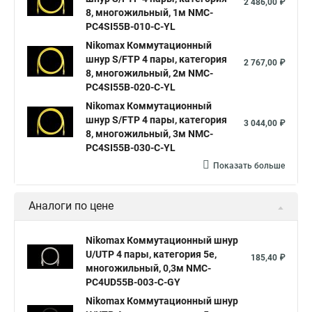
2 486,00 ₽
8, многожильный, 1м NMC-
PC4SI55B-010-C-YL
Nikomax Коммутационный
шнур S/FTP 4 пары, категория
2 767,00 ₽
8, многожильный, 2м NMC-
PC4SI55B-020-C-YL
Nikomax Коммутационный
шнур S/FTP 4 пары, категория
3 044,00 ₽
8, многожильный, 3м NMC-
PC4SI55B-030-C-YL
Показать больше
Аналоги по цене
Nikomax Коммутационный шнур
U/UTP 4 пары, категория 5е,
185,40 ₽
многожильный, 0,3м NMC-
PC4UD55B-003-C-GY
Nikomax Коммутационный шнур