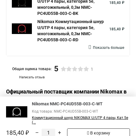
U/UTP 4 пары, категория 5е,
185,40 ₽
многожильный, 0,3м NMC-
PC4UD55B-003-C-BK
Nikomax Коммутационный шнур
U/UTP 4 пары, категория 5е,
185,40 ₽
многожильный, 0,3м NMC-
PC4UD55B-003-C-RD
Показать больше
5
Общая оценка товара:
1
Написать отзыв
Официальный поставщик компании
Nikomax
в
России
Nikomax NMC-PC4UD55B-003-C-WT
Код товара: NMC-PC4UD55B-003-C-WT
Коммутационный шнур NIKOMAX U/UTP 4 пары, Кат.5е
(...
185,40 ₽
–
+
В корзину