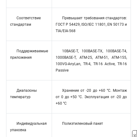
Соответствие
Превышает требования стандартов:
стандартам
ГОСТ Р 54429, ISO/IEC 11801, EN 50173 и
TIA/EIA-568
Поддерживаемые
10BASE-T, 100BASE-TX, 100BASE-T4,
приложения
1000BASE-T, ATM-25, ATM-51, ATM-155,
100VG-AnyLan, TR-4, TR-16 Active, TR-16
Passive
Диапазоны
Хранение от -20 до +60 °C. Монтаж
температур
от 0 до +50 °C. Эксплуатация от -20 до
+60 °C
Индивидуальная
Полиэтиленовый пакет
упаковка