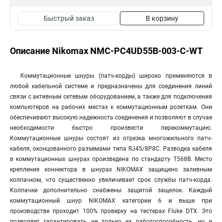
Быстрый заказ
В корзину
Описание Nikomax NMC-PC4UD55B-003-C-WT
Коммутационные шнуры (патч-корды) широко применяются в
любой кабельной системе и предназначены для соединения линий
связи с активным сетевым оборудованием, а также для подключения
компьютеров на рабочих местах к коммутационным розеткам. Они
обеспечивают высокую надежность соединения и позволяют в случае
необходимости быстро произвести перекоммутацию.
Коммутационные шнуры состоят из отрезка многожильного патч-
кабеля, оконцованного разъемами типа RJ45/8P8C. Разводка кабеля
в коммутационных шнурах произведена по стандарту T568B. Место
крепления коннектора в шнурах NIKOMAX защищено заливным
колпачком, что существенно увеличивает срок службы патч-корда.
Колпачки дополнительно снабжены защитой защелок. Каждый
коммутационный шнур NIKOMAX категории 6 и выше при
производстве проходит 100% проверку на тестерах Fluke DTX. Это
позволяет гарантировать не только их работоспособность, но и