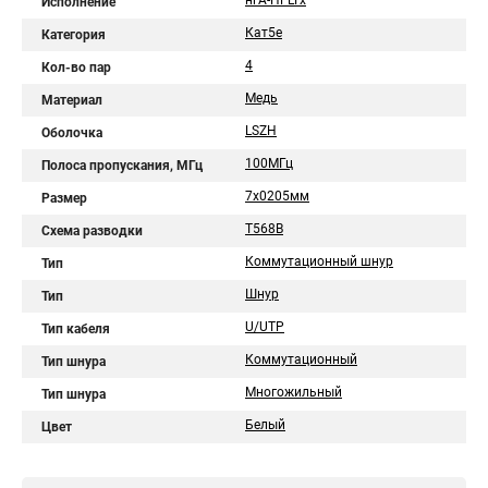
нгА-HFLTx
Исполнение
Кат5е
Категория
4
Кол-во пар
Медь
Материал
LSZH
Оболочка
100МГц
Полоса пропускания, МГц
7х0205мм
Размер
T568B
Схема разводки
Коммутационный шнур
Тип
Шнур
Тип
U/UTP
Тип кабеля
Коммутационный
Тип шнура
Многожильный
Тип шнура
Белый
Цвет