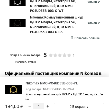
U/UTP 4 пары, категория 5е,
206,00 ₽
многожильный, 0,3м NMC-
PC4UD55B-003-C-WT
Nikomax Коммутационный шнур
U/UTP 4 пары, категория 5е,
206,00 ₽
многожильный, 0,3м NMC-
PC4UD55B-003-C-BK
Показать больше
5
Общая оценка товара:
1
Написать отзыв
Официальный поставщик компании
Nikomax
в
России
Nikomax NMC-PC4UD55B-003-YL
Код товара: NMC-PC4UD55B-003-YL
Коммутационный шнур NIKOMAX U/UTP 4 пары, Кат.5е
(...
194,00 ₽
–
+
В корзину