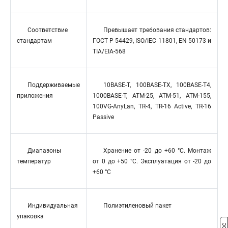
Соответствие
Превышает требования стандартов:
стандартам
ГОСТ Р 54429, ISO/IEC 11801, EN 50173 и
TIA/EIA-568
Поддерживаемые
10BASE-T, 100BASE-TX, 100BASE-T4,
приложения
1000BASE-T, ATM-25, ATM-51, ATM-155,
100VG-AnyLan, TR-4, TR-16 Active, TR-16
Passive
Диапазоны
Хранение от -20 до +60 °C. Монтаж
температур
от 0 до +50 °C. Эксплуатация от -20 до
+60 °C
Индивидуальная
Полиэтиленовый пакет
упаковка