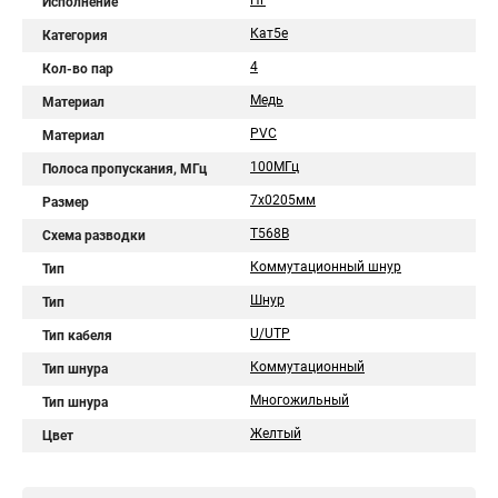
Нг
Исполнение
Кат5е
Категория
4
Кол-во пар
Медь
Материал
PVC
Материал
100МГц
Полоса пропускания, МГц
7х0205мм
Размер
T568B
Схема разводки
Коммутационный шнур
Тип
Шнур
Тип
U/UTP
Тип кабеля
Коммутационный
Тип шнура
Многожильный
Тип шнура
Желтый
Цвет