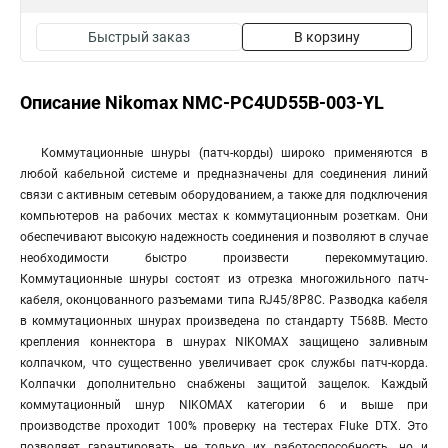
Быстрый заказ
В корзину
Описание Nikomax NMC-PC4UD55B-003-YL
Коммутационные шнуры (патч-корды) широко применяются в
любой кабельной системе и предназначены для соединения линий
связи с активным сетевым оборудованием, а также для подключения
компьютеров на рабочих местах к коммутационным розеткам. Они
обеспечивают высокую надежность соединения и позволяют в случае
необходимости быстро произвести перекоммутацию.
Коммутационные шнуры состоят из отрезка многожильного патч-
кабеля, оконцованного разъемами типа RJ45/8P8C. Разводка кабеля
в коммутационных шнурах произведена по стандарту T568B. Место
крепления коннектора в шнурах NIKOMAX защищено заливным
колпачком, что существенно увеличивает срок службы патч-корда.
Колпачки дополнительно снабжены защитой защелок. Каждый
коммутационный шнур NIKOMAX категории 6 и выше при
производстве проходит 100% проверку на тестерах Fluke DTX. Это
позволяет гарантировать не только их работоспособность, но и