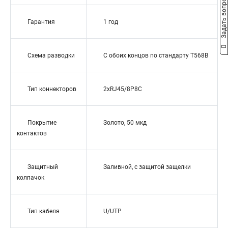
Задать вопрос
Гарантия
1 год
Схема разводки
С обоих концов по стандарту T568B
Тип коннекторов
2xRJ45/8P8C
Покрытие
Золото, 50 мкд
контактов
Защитный
Заливной, с защитой защелки
колпачок
Тип кабеля
U/UTP