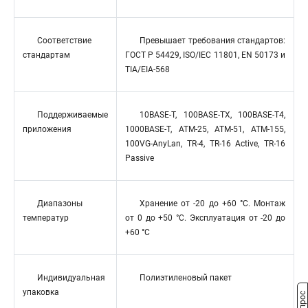
Соответствие
Превышает требования стандартов:
стандартам
ГОСТ Р 54429, ISO/IEC 11801, EN 50173 и
TIA/EIA-568
Поддерживаемые
10BASE-T, 100BASE-TX, 100BASE-T4,
приложения
1000BASE-T, ATM-25, ATM-51, ATM-155,
100VG-AnyLan, TR-4, TR-16 Active, TR-16
Passive
Диапазоны
Хранение от -20 до +60 °C. Монтаж
температур
от 0 до +50 °C. Эксплуатация от -20 до
+60 °C
Индивидуальная
Полиэтиленовый пакет
упаковка