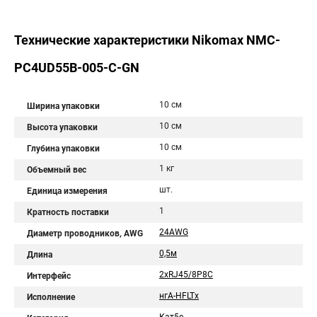
Технические характеристики Nikomax NMC-
PC4UD55B-005-C-GN
10 см
Ширина упаковки
10 см
Высота упаковки
10 см
Глубина упаковки
1 кг
Объемный вес
шт.
Единица измерения
1
Кратность поставки
24AWG
Диаметр проводников, AWG
0,5м
Длина
2хRJ45/8P8C
Интерфейс
нгА-HFLTx
Исполнение