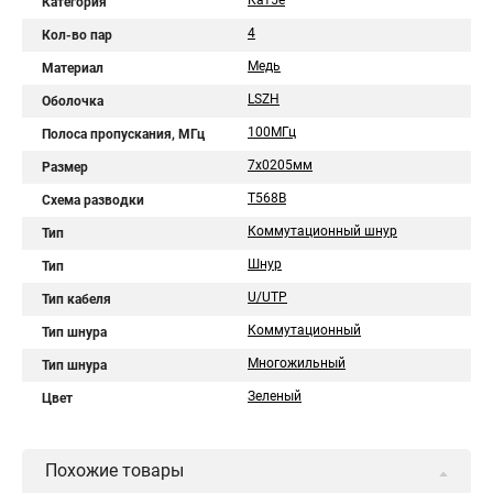
Кат5е
Категория
4
Кол-во пар
Медь
Материал
LSZH
Оболочка
100МГц
Полоса пропускания, МГц
7х0205мм
Размер
T568B
Схема разводки
Коммутационный шнур
Тип
Шнур
Тип
U/UTP
Тип кабеля
Коммутационный
Тип шнура
Многожильный
Тип шнура
Зеленый
Цвет
Похожие товары