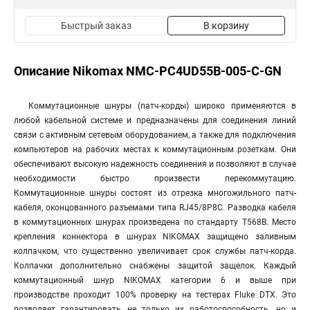
Быстрый заказ
В корзину
Описание Nikomax NMC-PC4UD55B-005-C-GN
Коммутационные шнуры (патч-корды) широко применяются в
любой кабельной системе и предназначены для соединения линий
связи с активным сетевым оборудованием, а также для подключения
компьютеров на рабочих местах к коммутационным розеткам. Они
обеспечивают высокую надежность соединения и позволяют в случае
необходимости быстро произвести перекоммутацию.
Коммутационные шнуры состоят из отрезка многожильного патч-
кабеля, оконцованного разъемами типа RJ45/8P8C. Разводка кабеля
в коммутационных шнурах произведена по стандарту T568B. Место
крепления коннектора в шнурах NIKOMAX защищено заливным
колпачком, что существенно увеличивает срок службы патч-корда.
Колпачки дополнительно снабжены защитой защелок. Каждый
коммутационный шнур NIKOMAX категории 6 и выше при
производстве проходит 100% проверку на тестерах Fluke DTX. Это
позволяет гарантировать не только их работоспособность, но и