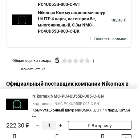
PC4UD55B-003-C-WT
Nikomax Коммутационный шнур
U/UTP 4 пары, категория 5е,
185,40 ₽
многожильный, 0,3м NMC-
PC4UD55B-003-C-BK
Показать больше
5
Общая оценка товара:
1
Написать отзыв
Официальный поставщик компании
Nikomax
в
России
Nikomax NMC-PC4UD55B-005-C-GN
Код товара: NMC-PC4UD55B-005-C-GN
Коммутационный шнур NIKOMAX U/UTP 4 пары, Кат.5е
(...
222,30 ₽
–
+
В корзину