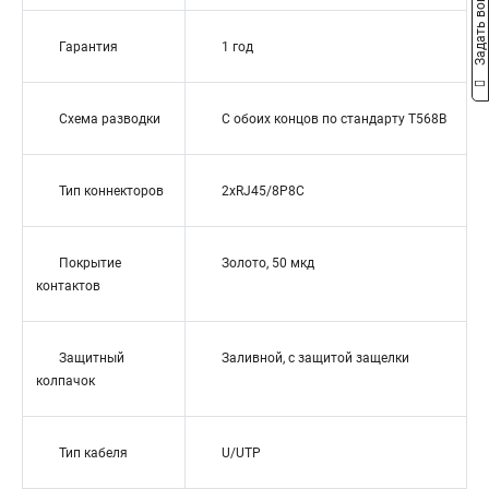
Задать вопрос
Гарантия
1 год
Схема разводки
С обоих концов по стандарту T568B
Тип коннекторов
2xRJ45/8P8C
Покрытие
Золото, 50 мкд
контактов
Защитный
Заливной, с защитой защелки
колпачок
Тип кабеля
U/UTP