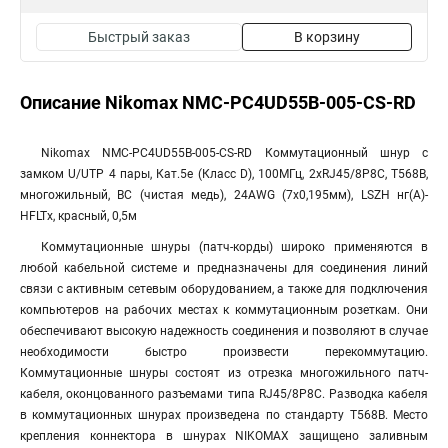
Быстрый заказ
В корзину
Описание Nikomax NMC-PC4UD55B-005-CS-RD
Nikomax NMC-PC4UD55B-005-CS-RD Коммутационный шнур с
замком U/UTP 4 пары, Кат.5е (Класс D), 100МГц, 2хRJ45/8P8C, T568B,
многожильный, BC (чистая медь), 24AWG (7х0,195мм), LSZH нг(А)-
HFLTx, красный, 0,5м
Коммутационные шнуры (патч-корды) широко применяются в
любой кабельной системе и предназначены для соединения линий
связи с активным сетевым оборудованием, а также для подключения
компьютеров на рабочих местах к коммутационным розеткам. Они
обеспечивают высокую надежность соединения и позволяют в случае
необходимости быстро произвести перекоммутацию.
Коммутационные шнуры состоят из отрезка многожильного патч-
кабеля, оконцованного разъемами типа RJ45/8P8C. Разводка кабеля
в коммутационных шнурах произведена по стандарту T568B. Место
крепления коннектора в шнурах NIKOMAX защищено заливным