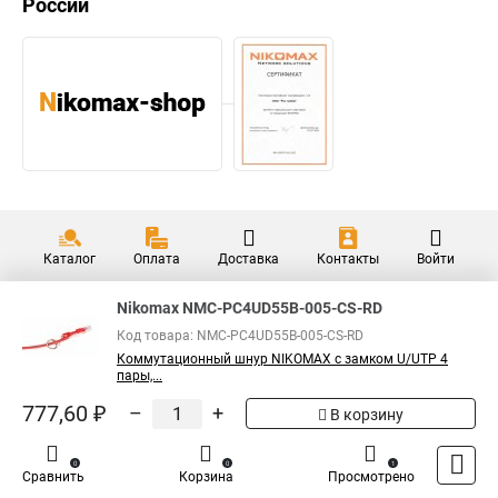
России
Каталог
Оплата
Доставка
Контакты
Войти
Nikomax NMC-PC4UD55B-005-CS-RD
Код товара: NMC-PC4UD55B-005-CS-RD
Коммутационный шнур NIKOMAX с замком U/UTP 4
пары,...
777,60 ₽
–
+
В корзину
0
0
1
Сравнить
Корзина
Просмотрено