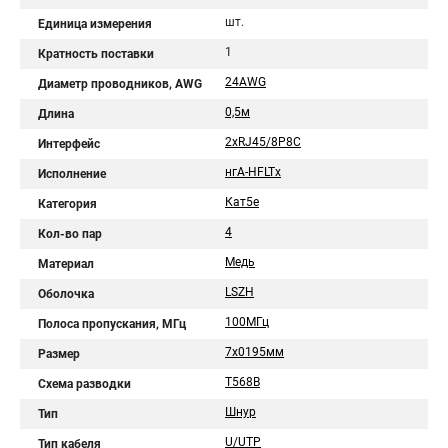
шт.
Единица измерения
1
Кратность поставки
24AWG
Диаметр проводников, AWG
0,5м
Длина
2хRJ45/8P8C
Интерфейс
нгА-HFLTx
Исполнение
Кат5е
Категория
4
Кол-во пар
Медь
Материал
LSZH
Оболочка
100МГц
Полоса пропускания, МГц
7х0195мм
Размер
T568B
Схема разводки
Шнур
Тип
U/UTP
Тип кабеля