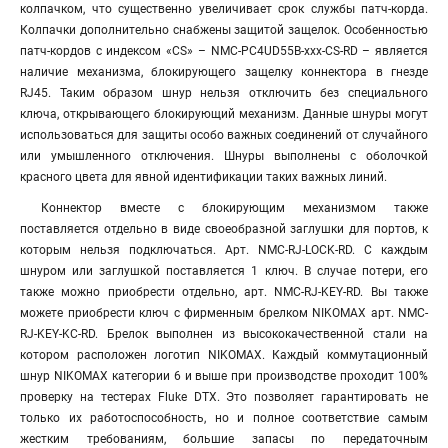
колпачком, что существенно увеличивает срок службы патч-корда.
Колпачки дополнительно снабжены защитой защелок. Особенностью
патч-кордов с индексом «CS» – NMC-PC4UD55B-xxx-CS-RD – является
наличие механизма, блокирующего защелку коннектора в гнезде
RJ45. Таким образом шнур нельзя отключить без специального
ключа, открывающего блокирующий механизм. Данные шнуры могут
использоваться для защиты особо важных соединений от случайного
или умышленного отключения. Шнуры выполнены с оболочкой
красного цвета для явной идентификации таких важных линий.
Коннектор вместе с блокирующим механизмом также
поставляется отдельно в виде своеобразной заглушки для портов, к
которым нельзя подключаться. Арт. NMC-RJ-LOCK-RD. С каждым
шнуром или заглушкой поставляется 1 ключ. В случае потери, его
также можно приобрести отдельно, арт. NMC-RJ-KEY-RD. Вы также
можете приобрести ключ с фирменным брелком NIKOMAX арт. NMC-
RJ-KEY-KC-RD. Брелок выполнен из высококачественной стали на
котором расположен логотип NIKOMAX. Каждый коммутационный
шнур NIKOMAX категории 6 и выше при производстве проходит 100%
проверку на тестерах Fluke DTX. Это позволяет гарантировать не
только их работоспособность, но и полное соответствие самым
жестким требованиям, большие запасы по передаточным