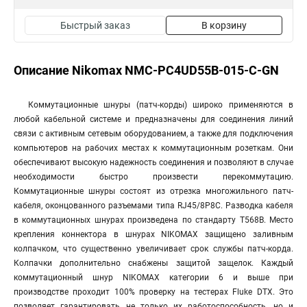
Быстрый заказ
В корзину
Описание Nikomax NMC-PC4UD55B-015-C-GN
Коммутационные шнуры (патч-корды) широко применяются в
любой кабельной системе и предназначены для соединения линий
связи с активным сетевым оборудованием, а также для подключения
компьютеров на рабочих местах к коммутационным розеткам. Они
обеспечивают высокую надежность соединения и позволяют в случае
необходимости быстро произвести перекоммутацию.
Коммутационные шнуры состоят из отрезка многожильного патч-
кабеля, оконцованного разъемами типа RJ45/8P8C. Разводка кабеля
в коммутационных шнурах произведена по стандарту T568B. Место
крепления коннектора в шнурах NIKOMAX защищено заливным
колпачком, что существенно увеличивает срок службы патч-корда.
Колпачки дополнительно снабжены защитой защелок. Каждый
коммутационный шнур NIKOMAX категории 6 и выше при
производстве проходит 100% проверку на тестерах Fluke DTX. Это
позволяет гарантировать не только их работоспособность, но и