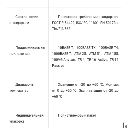
Соответствие
Превышает требования стандартов:
стандартам
ГОСТ Р 54429, ISO/IEC 11801, EN 50173 и
TIA/EIA-568
Поддерживаемые
10BASE-T, 100BASE-TX, 100BASE-T4,
приложения
1000BASE-T, ATM-25, ATM-51, ATM-155,
100VG-AnyLan, TR-4, TR-16 Active, TR-16
Passive
Диапазоны
Хранение от -20 до +60 °C. Монтаж
температур
от 0 до +50 °C. Эксплуатация от -20 до
+60 °C
Индивидуальная
Полиэтиленовый пакет
упаковка