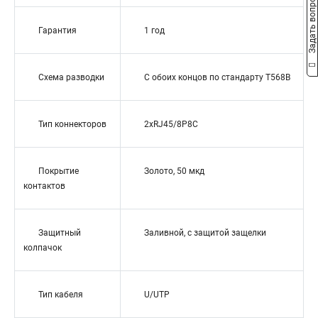
Задать вопрос
Гарантия
1 год
Схема разводки
С обоих концов по стандарту T568B
Тип коннекторов
2xRJ45/8P8C
Покрытие
Золото, 50 мкд
контактов
Защитный
Заливной, с защитой защелки
колпачок
Тип кабеля
U/UTP