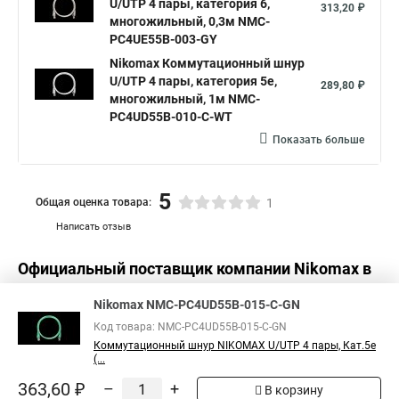
U/UTP 4 пары, категория 6,
313,20 ₽
многожильный, 0,3м NMC-
PC4UE55B-003-GY
Nikomax Коммутационный шнур
U/UTP 4 пары, категория 5е,
289,80 ₽
многожильный, 1м NMC-
PC4UD55B-010-C-WT
Показать больше
5
Общая оценка товара:
1
Написать отзыв
Официальный поставщик компании
Nikomax
в
России
Nikomax NMC-PC4UD55B-015-C-GN
Код товара: NMC-PC4UD55B-015-C-GN
Коммутационный шнур NIKOMAX U/UTP 4 пары, Кат.5е
(...
363,60 ₽
–
+
В корзину