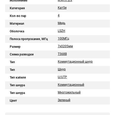
нгА-HFLTx
Исполнение
Кат5е
Категория
4
Кол-во пар
Медь
Материал
LSZH
Оболочка
100МГц
Полоса пропускания, МГц
7х0205мм
Размер
T568B
Схема разводки
Коммутационный шнур
Тип
Шнур
Тип
U/UTP
Тип кабеля
Коммутационный
Тип шнура
Многожильный
Тип шнура
Зеленый
Цвет