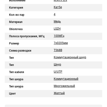
нгА-HFLTx
Исполнение
Кат5е
Категория
4
Кол-во пар
Медь
Материал
LSZH
Оболочка
100МГц
Полоса пропускания, МГц
7х0205мм
Размер
T568B
Схема разводки
Коммутационный шнур
Тип
Шнур
Тип
U/UTP
Тип кабеля
Коммутационный
Тип шнура
Многожильный
Тип шнура
Желтый
Цвет