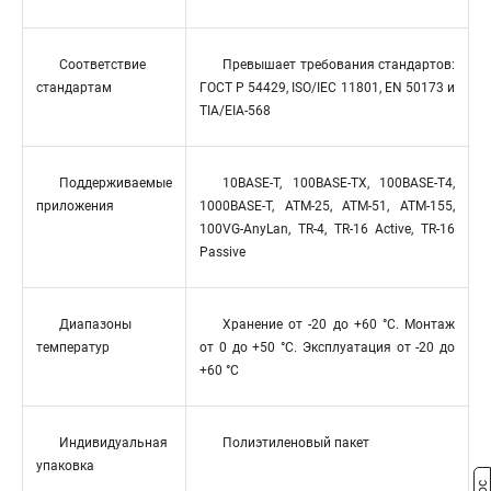
Соответствие
Превышает требования стандартов:
стандартам
ГОСТ Р 54429, ISO/IEC 11801, EN 50173 и
TIA/EIA-568
Поддерживаемые
10BASE-T, 100BASE-TX, 100BASE-T4,
приложения
1000BASE-T, ATM-25, ATM-51, ATM-155,
100VG-AnyLan, TR-4, TR-16 Active, TR-16
Passive
Диапазоны
Хранение от -20 до +60 °C. Монтаж
температур
от 0 до +50 °C. Эксплуатация от -20 до
+60 °C
Индивидуальная
Полиэтиленовый пакет
упаковка