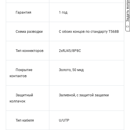
Задать вопрос
Гарантия
1 год
Схема разводки
С обоих концов по стандарту T568B
Тип коннекторов
2xRJ45/8P8C
Покрытие
Золото, 50 мкд
контактов
Защитный
Заливной, с защитой защелки
колпачок
Тип кабеля
U/UTP