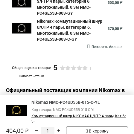
S/FTP 4 пары, категория 6,
503,00 ₽
многожильный, 0,3м NMC-
PC4SE55B-003-GY
Nikomax Коммутационный шнур
U/UTP 4 пары, категория 6,
370,00 ₽
многожильный, 0,3м NMC-
PC4UE55B-003-C-GY
Показать больше
5
Общая оценка товара:
1
Написать отзыв
Официальный поставщик компании
Nikomax
в
России
Nikomax NMC-PC4UD55B-015-C-YL
Код товара: NMC-PC4UD55B-015-C-YL
Коммутационный шнур NIKOMAX U/UTP 4 пары, Кат.5е
(...
404,00 ₽
–
+
В корзину