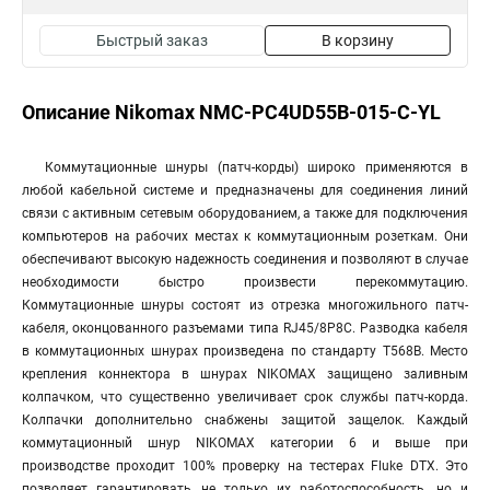
Быстрый заказ
В корзину
Описание Nikomax NMC-PC4UD55B-015-C-YL
Коммутационные шнуры (патч-корды) широко применяются в
любой кабельной системе и предназначены для соединения линий
связи с активным сетевым оборудованием, а также для подключения
компьютеров на рабочих местах к коммутационным розеткам. Они
обеспечивают высокую надежность соединения и позволяют в случае
необходимости быстро произвести перекоммутацию.
Коммутационные шнуры состоят из отрезка многожильного патч-
кабеля, оконцованного разъемами типа RJ45/8P8C. Разводка кабеля
в коммутационных шнурах произведена по стандарту T568B. Место
крепления коннектора в шнурах NIKOMAX защищено заливным
колпачком, что существенно увеличивает срок службы патч-корда.
Колпачки дополнительно снабжены защитой защелок. Каждый
коммутационный шнур NIKOMAX категории 6 и выше при
производстве проходит 100% проверку на тестерах Fluke DTX. Это
позволяет гарантировать не только их работоспособность, но и