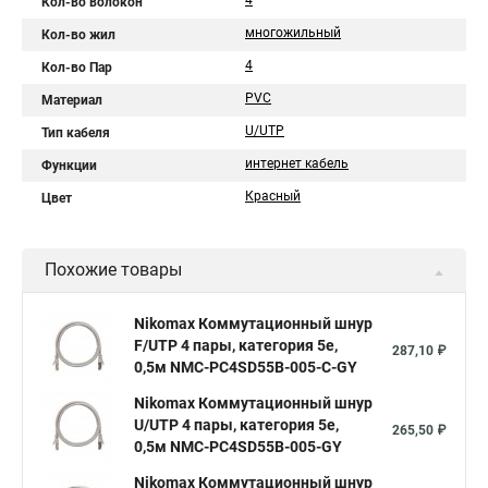
4
Кол-во волокон
многожильный
Кол-во жил
4
Кол-во Пар
PVC
Материал
U/UTP
Тип кабеля
интернет кабель
Функции
Красный
Цвет
Похожие товары
Nikomax Коммутационный шнур
F/UTP 4 пары, категория 5е,
287,10 ₽
0,5м NMC-PC4SD55B-005-C-GY
Nikomax Коммутационный шнур
U/UTP 4 пары, категория 5е,
265,50 ₽
0,5м NMC-PC4SD55B-005-GY
Nikomax Коммутационный шнур