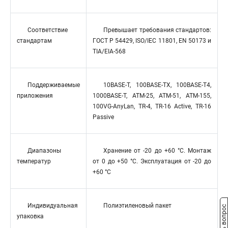
Соответствие
Превышает требования стандартов:
стандартам
ГОСТ Р 54429, ISO/IEC 11801, EN 50173 и
TIA/EIA-568
Поддерживаемые
10BASE-T, 100BASE-TX, 100BASE-T4,
приложения
1000BASE-T, ATM-25, ATM-51, ATM-155,
100VG-AnyLan, TR-4, TR-16 Active, TR-16
Passive
Диапазоны
Хранение от -20 до +60 °C. Монтаж
температур
от 0 до +50 °C. Эксплуатация от -20 до
+60 °C
Индивидуальная
Полиэтиленовый пакет
Задать вопрос
упаковка