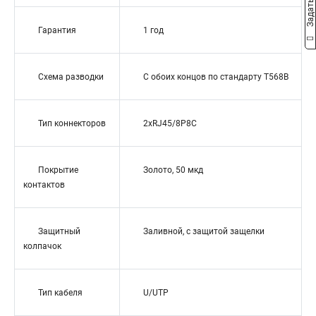
Гарантия
1 год
Схема разводки
С обоих концов по стандарту T568B
Тип коннекторов
2xRJ45/8P8C
Покрытие
Золото, 50 мкд
контактов
Защитный
Заливной, с защитой защелки
колпачок
Тип кабеля
U/UTP