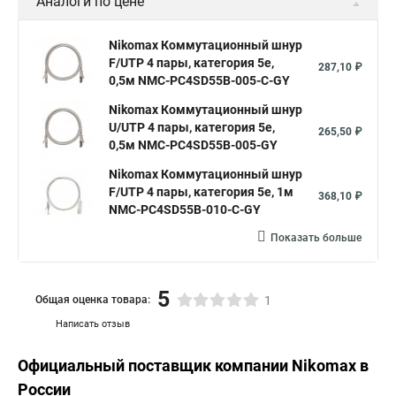
Аналоги по цене
Nikomax Коммутационный шнур
F/UTP 4 пары, категория 5е,
287,10 ₽
0,5м NMC-PC4SD55B-005-C-GY
Nikomax Коммутационный шнур
U/UTP 4 пары, категория 5е,
265,50 ₽
0,5м NMC-PC4SD55B-005-GY
Nikomax Коммутационный шнур
F/UTP 4 пары, категория 5е, 1м
368,10 ₽
NMC-PC4SD55B-010-C-GY
Показать больше
5
Общая оценка товара:
1
Написать отзыв
Официальный поставщик компании
Nikomax
в
России