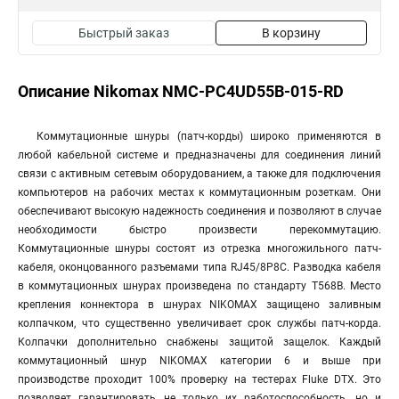
Быстрый заказ
В корзину
Описание Nikomax NMC-PC4UD55B-015-RD
Коммутационные шнуры (патч-корды) широко применяются в
любой кабельной системе и предназначены для соединения линий
связи с активным сетевым оборудованием, а также для подключения
компьютеров на рабочих местах к коммутационным розеткам. Они
обеспечивают высокую надежность соединения и позволяют в случае
необходимости быстро произвести перекоммутацию.
Коммутационные шнуры состоят из отрезка многожильного патч-
кабеля, оконцованного разъемами типа RJ45/8P8C. Разводка кабеля
в коммутационных шнурах произведена по стандарту T568B. Место
крепления коннектора в шнурах NIKOMAX защищено заливным
колпачком, что существенно увеличивает срок службы патч-корда.
Колпачки дополнительно снабжены защитой защелок. Каждый
коммутационный шнур NIKOMAX категории 6 и выше при
производстве проходит 100% проверку на тестерах Fluke DTX. Это
позволяет гарантировать не только их работоспособность, но и