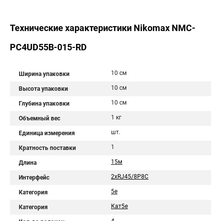
Технические характеристики Nikomax NMC-
PC4UD55B-015-RD
10 см
Ширина упаковки
10 см
Высота упаковки
10 см
Глубина упаковки
1 кг
Объемный вес
шт.
Единица измерения
1
Кратность поставки
15м
Длина
2хRJ45/8P8C
Интерфейс
5e
Категория
Кат5e
Категория