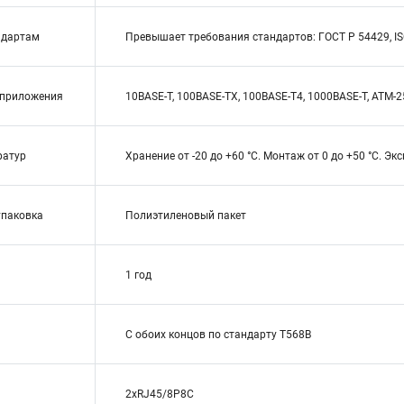
ндартам
Превышает требования стандартов: ГОСТ Р 54429, ISO
приложения
10BASE-T, 100BASE-TX, 100BASE-T4, 1000BASE-T, ATM-25,
ратур
Хранение от -20 до +60 °C. Монтаж от 0 до +50 °C. Экс
упаковка
Полиэтиленовый пакет
1 год
С обоих концов по стандарту T568B
2xRJ45/8P8C