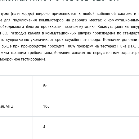
уры (патч-корды) широко применяются в любой кабельной системе и 
же для подключения компьютеров на рабочих местах к коммутационным
еобходимости быстро произвести перекоммутацию. Коммутационные шнуры
P8C. Разводка кабеля в коммутационных шнурах произведена по стандар
что существенно увеличивает срок службы патч-корда. Колпачки дополн
 выше при производстве проходит 100% проверку на тестерах Fluke DTX. Э
самым жестким требованиям, большие запасы по передаточным характери
выборочное тестирование.
5e
ия, МГц
100
4