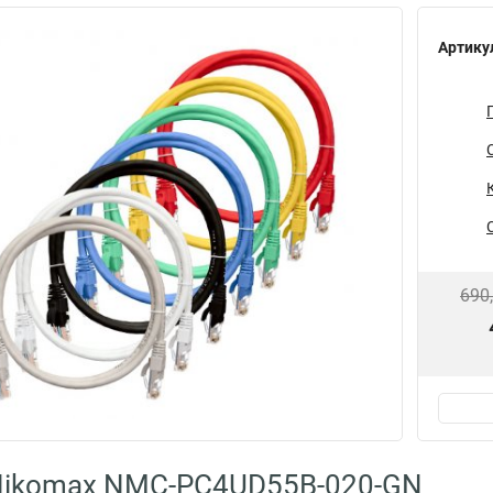
Артику
690
Nikomax NMC-PC4UD55B-020-GN