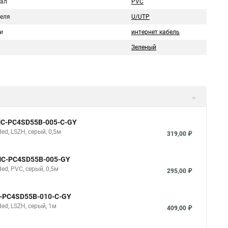
ал
PVC
беля
U/UTP
и
интернет кабель
Зеленый
NMC-PC4SD55B-005-C-GY
d, LSZH, серый, 0,5м
319,00 ₽
NMC-PC4SD55B-005-GY
d, PVC, серый, 0,5м
295,00 ₽
C-PC4SD55B-010-C-GY
d, LSZH, серый, 1м
409,00 ₽