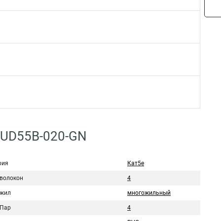
4UD55B-020-GN
рия
Кат5e
 волокон
4
 жил
многожильный
 Пар
4