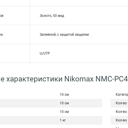
ов
Золото, 50 мкд
ок
Заливной, с защитой защелки
U/UTP
ие характеристики Nikomax NMC-PC
10 см
Катего
10 см
Кол-во
10 см
Кол-во
1 кг
Кол-во