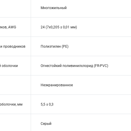
Многожильный
иков, AWG
24 (7x0,205 ± 0,01 мм)
ии проводников
Полиэтилен (PE)
й оболочки
Огнестойкий поливинилхлорид (FR-PVC)
Неэкранированное
оболочки, мм
5,5 ± 0,3
Серый