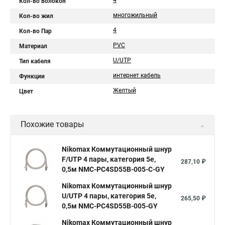
4
Кол-во волокон
многожильный
Кол-во жил
4
Кол-во Пар
PVC
Материал
U/UTP
Тип кабеля
интернет кабель
Функции
Желтый
Цвет
Похожие товары
Nikomax Коммутационный шнур
F/UTP 4 пары, категория 5е,
287,10 ₽
0,5м NMC-PC4SD55B-005-C-GY
Nikomax Коммутационный шнур
U/UTP 4 пары, категория 5е,
265,50 ₽
0,5м NMC-PC4SD55B-005-GY
Nikomax Коммутационный шнур