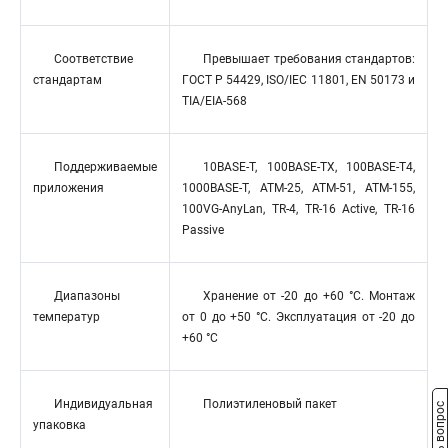
Соответствие
Превышает требования стандартов:
стандартам
ГОСТ Р 54429, ISO/IEC 11801, EN 50173 и
TIA/EIA-568
Поддерживаемые
10BASE-T, 100BASE-TX, 100BASE-T4,
приложения
1000BASE-T, ATM-25, ATM-51, ATM-155,
100VG-AnyLan, TR-4, TR-16 Active, TR-16
Passive
Диапазоны
Хранение от -20 до +60 °C. Монтаж
температур
от 0 до +50 °C. Эксплуатация от -20 до
+60 °C
Индивидуальная
Полиэтиленовый пакет
Задать вопрос
упаковка