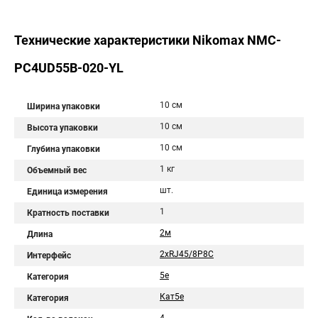
Технические характеристики Nikomax NMC-
PC4UD55B-020-YL
10 см
Ширина упаковки
10 см
Высота упаковки
10 см
Глубина упаковки
1 кг
Объемный вес
шт.
Единица измерения
1
Кратность поставки
2м
Длина
2хRJ45/8P8C
Интерфейс
5e
Категория
Кат5e
Категория