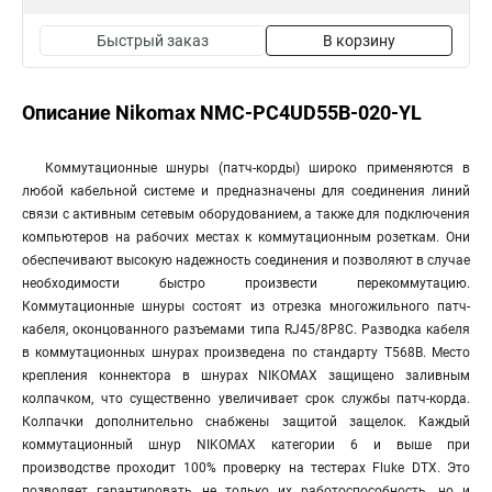
Быстрый заказ
В корзину
Описание Nikomax NMC-PC4UD55B-020-YL
Коммутационные шнуры (патч-корды) широко применяются в
любой кабельной системе и предназначены для соединения линий
связи с активным сетевым оборудованием, а также для подключения
компьютеров на рабочих местах к коммутационным розеткам. Они
обеспечивают высокую надежность соединения и позволяют в случае
необходимости быстро произвести перекоммутацию.
Коммутационные шнуры состоят из отрезка многожильного патч-
кабеля, оконцованного разъемами типа RJ45/8P8C. Разводка кабеля
в коммутационных шнурах произведена по стандарту T568B. Место
крепления коннектора в шнурах NIKOMAX защищено заливным
колпачком, что существенно увеличивает срок службы патч-корда.
Колпачки дополнительно снабжены защитой защелок. Каждый
коммутационный шнур NIKOMAX категории 6 и выше при
производстве проходит 100% проверку на тестерах Fluke DTX. Это
позволяет гарантировать не только их работоспособность, но и