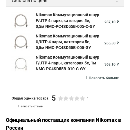
Аналоги по цене
Nikomax Коммутационный шнур
F/UTP 4 пары, категория 5е,
287,10 ₽
0,5м NMC-PC4SD55B-005-C-GY
Nikomax Коммутационный шнур
U/UTP 4 пары, категория 5е,
265,50 ₽
0,5м NMC-PC4SD55B-005-GY
Nikomax Коммутационный шнур
F/UTP 4 пары, категория 5е, 1м
368,10 ₽
NMC-PC4SD55B-010-C-GY
Показать больше
5
Общая оценка товара:
1
Написать отзыв
Официальный поставщик компании
Nikomax
в
России