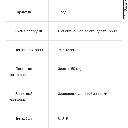
Гарантия
1 год
Схема разводки
С обоих концов по стандарту T568B
Тип коннекторов
2xRJ45/8P8C
Покрытие
Золото, 50 мкд
контактов
Защитный
Заливной, с защитой защелки
колпачок
Тип кабеля
U/UTP