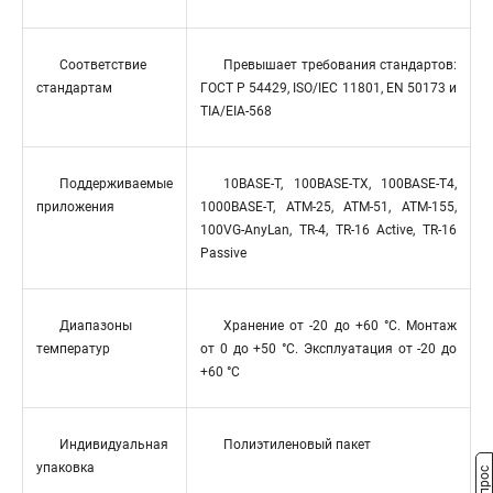
Соответствие
Превышает требования стандартов:
стандартам
ГОСТ Р 54429, ISO/IEC 11801, EN 50173 и
TIA/EIA-568
Поддерживаемые
10BASE-T, 100BASE-TX, 100BASE-T4,
приложения
1000BASE-T, ATM-25, ATM-51, ATM-155,
100VG-AnyLan, TR-4, TR-16 Active, TR-16
Passive
Диапазоны
Хранение от -20 до +60 °C. Монтаж
температур
от 0 до +50 °C. Эксплуатация от -20 до
+60 °C
Индивидуальная
Полиэтиленовый пакет
упаковка