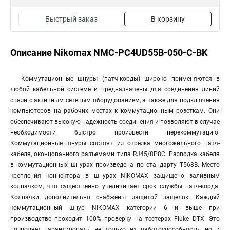
Быстрый заказ
В корзину
Описание Nikomax NMC-PC4UD55B-050-C-BK
Коммутационные шнуры (патч-корды) широко применяются в
любой кабельной системе и предназначены для соединения линий
связи с активным сетевым оборудованием, а также для подключения
компьютеров на рабочих местах к коммутационным розеткам. Они
обеспечивают высокую надежность соединения и позволяют в случае
необходимости быстро произвести перекоммутацию.
Коммутационные шнуры состоят из отрезка многожильного патч-
кабеля, оконцованного разъемами типа RJ45/8P8C. Разводка кабеля
в коммутационных шнурах произведена по стандарту T568B. Место
крепления коннектора в шнурах NIKOMAX защищено заливным
колпачком, что существенно увеличивает срок службы патч-корда.
Колпачки дополнительно снабжены защитой защелок. Каждый
коммутационный шнур NIKOMAX категории 6 и выше при
производстве проходит 100% проверку на тестерах Fluke DTX. Это
позволяет гарантировать не только их работоспособность, но и