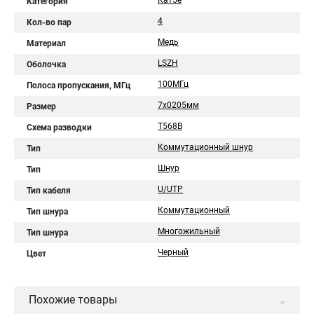
Кат5е
Категория
4
Кол-во пар
Медь
Материал
LSZH
Оболочка
100МГц
Полоса пропускания, МГц
7х0205мм
Размер
T568B
Схема разводки
Коммутационный шнур
Тип
Шнур
Тип
U/UTP
Тип кабеля
Коммутационный
Тип шнура
Многожильный
Тип шнура
Черный
Цвет
Похожие товары