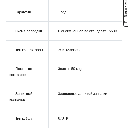
Задать вопрос
Гарантия
1 год
Схема разводки
С обоих концов по стандарту T568B
Тип коннекторов
2xRJ45/8P8C
Покрытие
Золото, 50 мкд
контактов
Защитный
Заливной, с защитой защелки
колпачок
Тип кабеля
U/UTP