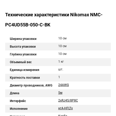
Технические характеристики Nikomax NMC-
PC4UD55B-050-C-BK
10 см
Ширина упаковки
10 см
Высота упаковки
10 см
Глубина упаковки
1 кг
Объемный вес
шт.
Единица измерения
1
Кратность поставки
24AWG
Диаметр проводников, AWG
5м
Длина
2хRJ45/8P8C
Интерфейс
нгА-HFLTx
Исполнение