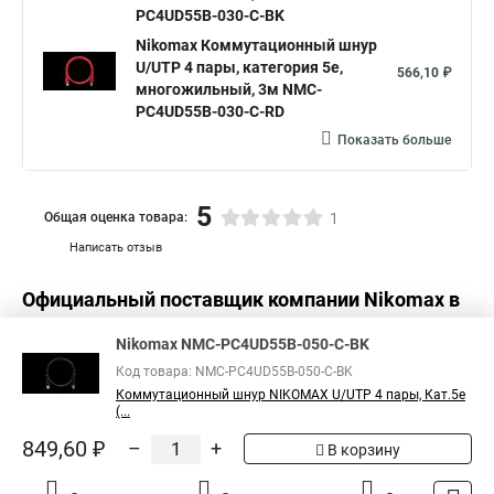
PC4UD55B-030-C-BK
Nikomax Коммутационный шнур
U/UTP 4 пары, категория 5е,
566,10 ₽
многожильный, 3м NMC-
PC4UD55B-030-C-RD
Показать больше
5
Общая оценка товара:
1
Написать отзыв
Официальный поставщик компании
Nikomax
в
России
Nikomax NMC-PC4UD55B-050-C-BK
Код товара: NMC-PC4UD55B-050-C-BK
Коммутационный шнур NIKOMAX U/UTP 4 пары, Кат.5е
(...
849,60 ₽
–
+
В корзину