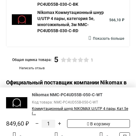
PC4UD55B-030-C-BK
Nikomax Коммутационный шнур
U/UTP 4 пары, категория 5е,
566,10 ₽
многожильный, 3м NMC-
PC4UD55B-030-C-RD
Показать больше
5
Общая оценка товара:
1
Написать отзыв
Официальный поставщик компании
Nikomax
в
России
Nikomax NMC-PC4UD55B-050-C-WT
Код товара: NMC-PC4UD55B-050-C-WT
Коммутационный шнур NIKOMAX U/UTP 4 пары, Кат.5е
(...
849,60 ₽
–
+
В корзину