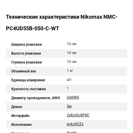
Технические характеристики Nikomax NMC-
PC4UD55B-050-C-WT
10 см
Ширина упаковки
10 см
Высота упаковки
10 см
Глубина упаковки
1 кг
Объемный вес
шт.
Единица измерения
1
Кратность поставки
24AWG
Диаметр проводников, AWG
5м
Длина
2хRJ45/8P8C
Интерфейс
нгА-HFLTx
Исполнение