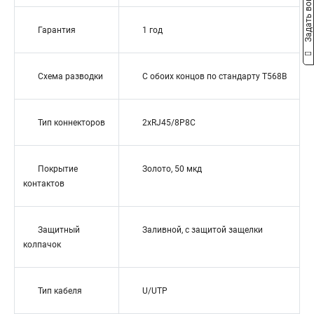
Задать вопрос
Гарантия
1 год
Схема разводки
С обоих концов по стандарту T568B
Тип коннекторов
2xRJ45/8P8C
Покрытие
Золото, 50 мкд
контактов
Защитный
Заливной, с защитой защелки
колпачок
Тип кабеля
U/UTP