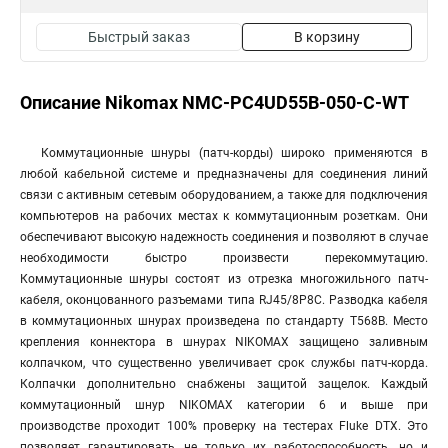
Быстрый заказ
В корзину
Описание Nikomax NMC-PC4UD55B-050-C-WT
Коммутационные шнуры (патч-корды) широко применяются в
любой кабельной системе и предназначены для соединения линий
связи с активным сетевым оборудованием, а также для подключения
компьютеров на рабочих местах к коммутационным розеткам. Они
обеспечивают высокую надежность соединения и позволяют в случае
необходимости быстро произвести перекоммутацию.
Коммутационные шнуры состоят из отрезка многожильного патч-
кабеля, оконцованного разъемами типа RJ45/8P8C. Разводка кабеля
в коммутационных шнурах произведена по стандарту T568B. Место
крепления коннектора в шнурах NIKOMAX защищено заливным
колпачком, что существенно увеличивает срок службы патч-корда.
Колпачки дополнительно снабжены защитой защелок. Каждый
коммутационный шнур NIKOMAX категории 6 и выше при
производстве проходит 100% проверку на тестерах Fluke DTX. Это
позволяет гарантировать не только их работоспособность, но и