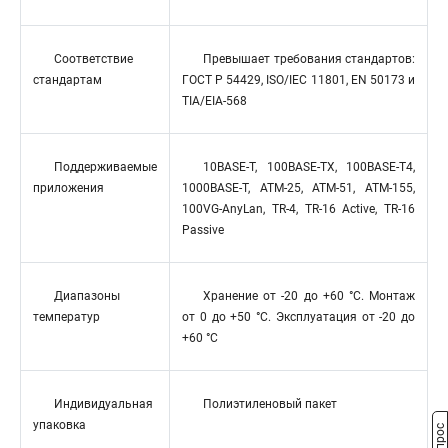
Соответствие
Превышает требования стандартов:
стандартам
ГОСТ Р 54429, ISO/IEC 11801, EN 50173 и
TIA/EIA-568
Поддерживаемые
10BASE-T, 100BASE-TX, 100BASE-T4,
приложения
1000BASE-T, ATM-25, ATM-51, ATM-155,
100VG-AnyLan, TR-4, TR-16 Active, TR-16
Passive
Диапазоны
Хранение от -20 до +60 °C. Монтаж
температур
от 0 до +50 °C. Эксплуатация от -20 до
+60 °C
Индивидуальная
Полиэтиленовый пакет
упаковка