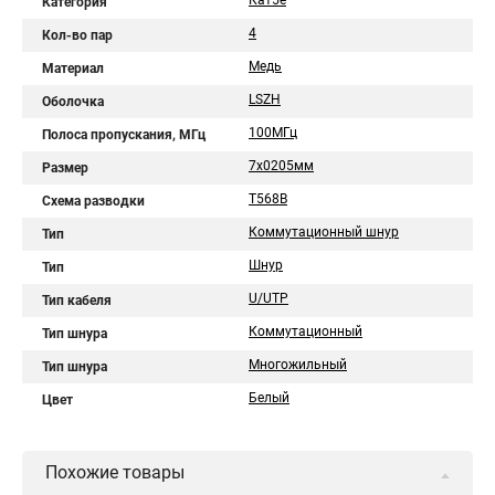
Кат5е
Категория
4
Кол-во пар
Медь
Материал
LSZH
Оболочка
100МГц
Полоса пропускания, МГц
7х0205мм
Размер
T568B
Схема разводки
Коммутационный шнур
Тип
Шнур
Тип
U/UTP
Тип кабеля
Коммутационный
Тип шнура
Многожильный
Тип шнура
Белый
Цвет
Похожие товары