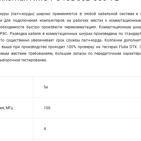
уры (патч-корды) широко применяются в любой кабельной системе и 
же для подключения компьютеров на рабочих местах к коммутационным
еобходимости быстро произвести перекоммутацию. Коммутационные шнуры
P8C. Разводка кабеля в коммутационных шнурах произведена по стандар
что существенно увеличивает срок службы патч-корда. Колпачки дополн
 выше при производстве проходит 100% проверку на тестерах Fluke DTX. Э
самым жестким требованиям, большие запасы по передаточным характери
выборочное тестирование.
5e
ия, МГц
100
4