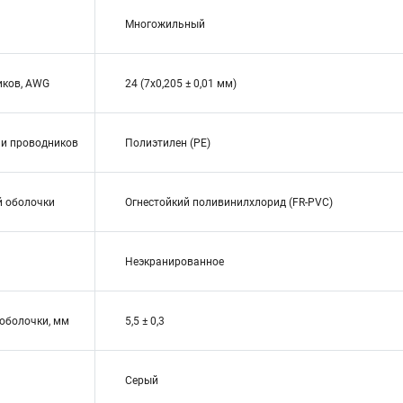
Многожильный
иков, AWG
24 (7x0,205 ± 0,01 мм)
ии проводников
Полиэтилен (PE)
й оболочки
Огнестойкий поливинилхлорид (FR-PVC)
Неэкранированное
оболочки, мм
5,5 ± 0,3
Серый