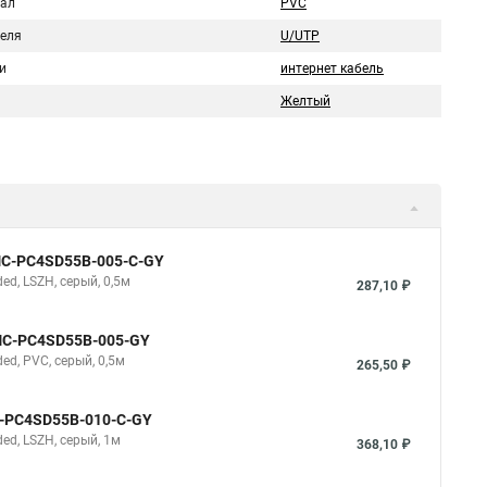
ал
PVC
беля
U/UTP
и
интернет кабель
Желтый
NMC-PC4SD55B-005-C-GY
d, LSZH, серый, 0,5м
287,10 ₽
NMC-PC4SD55B-005-GY
d, PVC, серый, 0,5м
265,50 ₽
C-PC4SD55B-010-C-GY
d, LSZH, серый, 1м
368,10 ₽