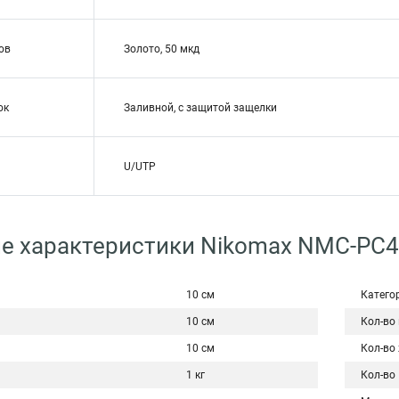
ов
Золото, 50 мкд
ок
Заливной, с защитой защелки
U/UTP
е характеристики Nikomax NMC-PC
10 см
Катего
10 см
Кол-во
10 см
Кол-во
1 кг
Кол-во