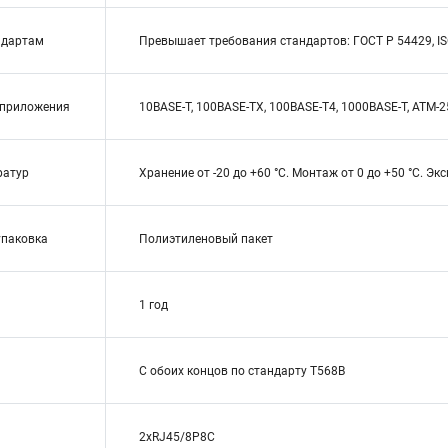
ндартам
Превышает требования стандартов: ГОСТ Р 54429, ISO
приложения
10BASE-T, 100BASE-TX, 100BASE-T4, 1000BASE-T, ATM-25,
ратур
Хранение от -20 до +60 °C. Монтаж от 0 до +50 °C. Экс
упаковка
Полиэтиленовый пакет
1 год
С обоих концов по стандарту T568B
2xRJ45/8P8C