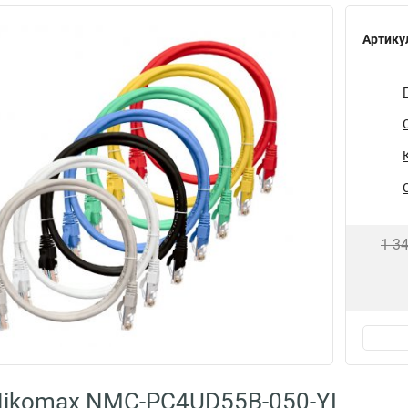
Артику
1 3
Nikomax NMC-PC4UD55B-050-YL