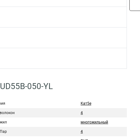
4UD55B-050-YL
рия
Кат5e
 волокон
4
 жил
многожильный
 Пар
4