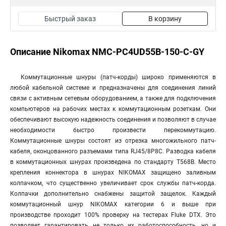
Быстрый заказ
В корзину
Описание Nikomax NMC-PC4UD55B-150-C-GY
Коммутационные шнуры (патч-корды) широко применяются в
любой кабельной системе и предназначены для соединения линий
связи с активным сетевым оборудованием, а также для подключения
компьютеров на рабочих местах к коммутационным розеткам. Они
обеспечивают высокую надежность соединения и позволяют в случае
необходимости быстро произвести перекоммутацию.
Коммутационные шнуры состоят из отрезка многожильного патч-
кабеля, оконцованного разъемами типа RJ45/8P8C. Разводка кабеля
в коммутационных шнурах произведена по стандарту T568B. Место
крепления коннектора в шнурах NIKOMAX защищено заливным
колпачком, что существенно увеличивает срок службы патч-корда.
Колпачки дополнительно снабжены защитой защелок. Каждый
коммутационный шнур NIKOMAX категории 6 и выше при
производстве проходит 100% проверку на тестерах Fluke DTX. Это
позволяет гарантировать не только их работоспособность, но и