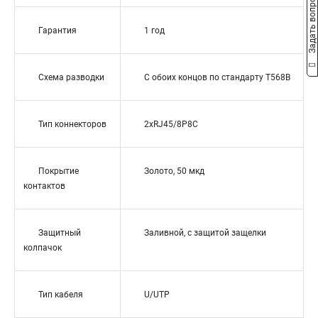
Задать вопрос
Гарантия
1 год
Схема разводки
С обоих концов по стандарту T568B
Тип коннекторов
2xRJ45/8P8C
Покрытие
Золото, 50 мкд
контактов
Защитный
Заливной, с защитой защелки
колпачок
Тип кабеля
U/UTP