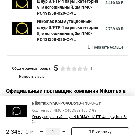
шнур S/FTP 4 пары, категория
2 490,30 ₽
8, многожильный, 2м NMC-
PC4SI55B-020-C-YL
Nikomax Коммутационный
шнур S/FTP 4 пары, категория
2 739,60 ₽
8, многожильный, 3м NMC-
PC4SI55B-030-C-YL
Показать больше
5
Общая оценка товара:
1
Написать отзыв
Официальный поставщик компании
Nikomax
в
России
Nikomax NMC-PC4UD55B-150-C-GY
Код товара: NMC-PC4UD55B-150-C-GY
Коммутационный шнур NIKOMAX U/UTP 4 пары, Кат.5е
(...
2 348,10 ₽
–
+
В корзину