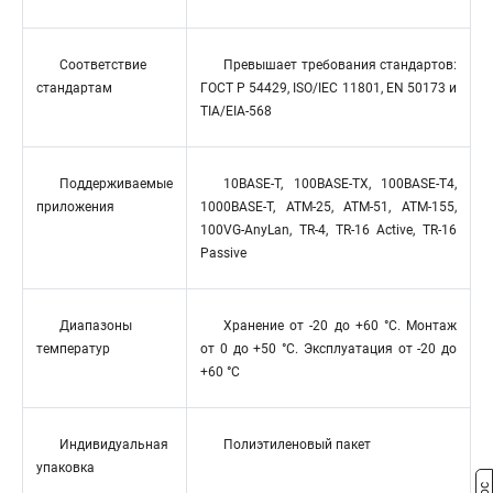
Соответствие
Превышает требования стандартов:
стандартам
ГОСТ Р 54429, ISO/IEC 11801, EN 50173 и
TIA/EIA-568
Поддерживаемые
10BASE-T, 100BASE-TX, 100BASE-T4,
приложения
1000BASE-T, ATM-25, ATM-51, ATM-155,
100VG-AnyLan, TR-4, TR-16 Active, TR-16
Passive
Диапазоны
Хранение от -20 до +60 °C. Монтаж
температур
от 0 до +50 °C. Эксплуатация от -20 до
+60 °C
Индивидуальная
Полиэтиленовый пакет
упаковка