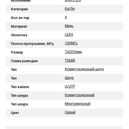
нгА-HFLTx
Исполнение
Кат5е
Категория
4
Кол-во пар
Медь
Материал
LSZH
Оболочка
100МГц
Полоса пропускания, МГц
7х0205мм
Размер
T568B
Схема разводки
Коммутационный шнур
Тип
Шнур
Тип
U/UTP
Тип кабеля
Коммутационный
Тип шнура
Многожильный
Тип шнура
Серый
Цвет