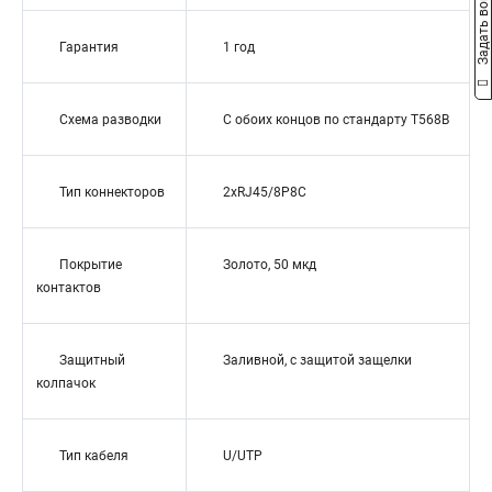
Задать вопрос
Гарантия
1 год
Схема разводки
С обоих концов по стандарту T568B
Тип коннекторов
2xRJ45/8P8C
Покрытие
Золото, 50 мкд
контактов
Защитный
Заливной, с защитой защелки
колпачок
Тип кабеля
U/UTP