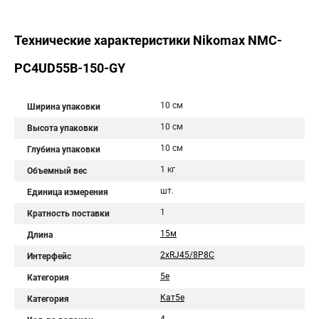
Технические характеристики Nikomax NMC-
PC4UD55B-150-GY
10 см
Ширина упаковки
10 см
Высота упаковки
10 см
Глубина упаковки
1 кг
Объемный вес
шт.
Единица измерения
1
Кратность поставки
15м
Длина
2хRJ45/8P8C
Интерфейс
5e
Категория
Кат5e
Категория