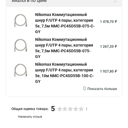
Аналоги по цене
Nikomax Коммутационный
шнур F/UTP 4 пары, категория
1 478,70 ₽
5е, 7,5м NMC-PC4SD55B-075-C-
GY
Nikomax Коммутационный
шнур F/UTP 4 пары, категория
1 267,20 ₽
5е, 7,5м NMC-PC4SD55B-075-
GY
Nikomax Коммутационный
шнур F/UTP 4 пары, категория
1 927,80 ₽
5е, 10м NMC-PC4SD55B-100-C-
GY
Показать больше
5
Общая оценка товара:
1
Написать отзыв