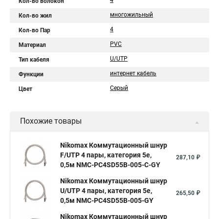
4
Кол-во волокон
многожильный
Кол-во жил
4
Кол-во Пар
PVC
Материал
U/UTP
Тип кабеля
интернет кабель
Функции
Серый
Цвет
Похожие товары
Nikomax Коммутационный шнур
F/UTP 4 пары, категория 5е,
287,10 ₽
0,5м NMC-PC4SD55B-005-C-GY
Nikomax Коммутационный шнур
U/UTP 4 пары, категория 5е,
265,50 ₽
0,5м NMC-PC4SD55B-005-GY
Nikomax Коммутационный шнур