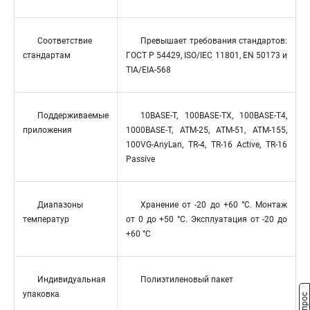
Соответствие
Превышает требования стандартов:
стандартам
ГОСТ Р 54429, ISO/IEC 11801, EN 50173 и
TIA/EIA-568
Поддерживаемые
10BASE-T, 100BASE-TX, 100BASE-T4,
приложения
1000BASE-T, ATM-25, ATM-51, ATM-155,
100VG-AnyLan, TR-4, TR-16 Active, TR-16
Passive
Диапазоны
Хранение от -20 до +60 °C. Монтаж
температур
от 0 до +50 °C. Эксплуатация от -20 до
+60 °C
Индивидуальная
Полиэтиленовый пакет
упаковка