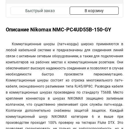
Быстрый заказ
В корзину
Описание Nikomax NMC-PC4UD55B-150-GY
Коммутационные шнуры (патч-корды) широко применяются в
любой кабельной системе и предназначены для соединения линий
связи с активным сетевым оборудованием, а также для подключения
компьютеров на рабочих местах к коммутационным розеткам. Они
обеспечивают высокую надежность соединения и позволяют в случае
необходимости быстро произвести перекоммутацию.
Коммутационные шнуры состоят из отрезка многожильного патч-
кабеля, оконцованного разъемами типа RJ45/8P8C. Разводка кабеля
в коммутационных шнурах произведена по стандарту T568B. Место
крепления коннектора в шнурах NIKOMAX защищено заливным
колпачком, что существенно увеличивает срок службы патч-корда.
Колпачки дополнительно снабжены защитой защелок. Каждый
коммутационный шнур NIKOMAX категории 6 и выше при
производстве проходит 100% проверку на тестерах Fluke DTX. Это
позволяет гарантировать не только их работоспособность, но и