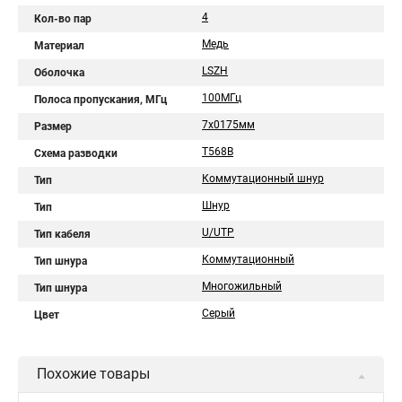
4
Кол-во пар
Медь
Материал
LSZH
Оболочка
100МГц
Полоса пропускания, МГц
7x0175мм
Размер
T568B
Схема разводки
Коммутационный шнур
Тип
Шнур
Тип
U/UTP
Тип кабеля
Коммутационный
Тип шнура
Многожильный
Тип шнура
Серый
Цвет
Похожие товары