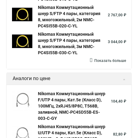
Nikomax Коммутационный
шнур S/FTP 4 пары, категория
2 767,00 ₽
8, многожильный, 2м NMC-
PC4SI55B-020-C-YL
Nikomax Коммутационный
шнур S/FTP 4 пары, категория
3 044,00 ₽
8, многожильный, 3м NMC-
PC4SI55B-030-C-YL
Показать больше
Аналоги по цене
Nikomax Коммутационный шнур
F/UTP 4 пары, Кат.5е (Класс D),
104,40 ₽
100МГц, 2хRJ45/8P8C, T568B,
заливной, NMC-PC4SD55B-ES-
003-C-GY
Nikomax Коммутационный шнур
U/UTP 4 пары, Кат.5е (Класс D),
82,80 ₽