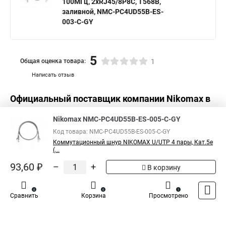
100МГц, 2хRJ45/8P8C, T568B,
заливной, NMC-PC4UD55B-ES-
003-C-GY
5
Общая оценка товара:
1
Написать отзыв
Официальный поставщик компании
Nikomax
в
России
Nikomax NMC-PC4UD55B-ES-005-C-GY
Код товара: NMC-PC4UD55B-ES-005-C-GY
Коммутационный шнур NIKOMAX U/UTP 4 пары, Кат.5е
(...
93,60 ₽
–
+
В корзину
0
0
1
Сравнить
Корзина
Просмотрено