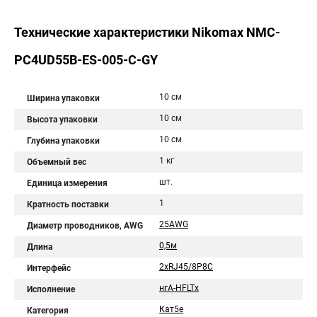
Технические характеристики Nikomax NMC-
PC4UD55B-ES-005-C-GY
10 см
Ширина упаковки
10 см
Высота упаковки
10 см
Глубина упаковки
1 кг
Объемный вес
шт.
Единица измерения
1
Кратность поставки
25AWG
Диаметр проводников, AWG
0,5м
Длина
2хRJ45/8P8C
Интерфейс
нгА-HFLTx
Исполнение
Кат5е
Категория