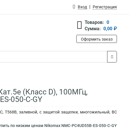
Вход
Регистрация
Товаров:
0
Сумма:
0,00 ₽
Оформить заказ
т.5е (Класс D), 100МГц,
ES-050-C-GY
C, T568B, заливной, с защитой защелки, многожильный, BC
пить по низким ценам Nikomax NMC-PC4UD55B-ES-050-C-GY