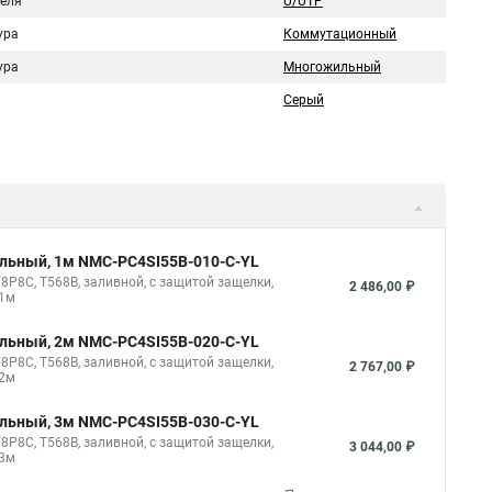
беля
U/UTP
ура
Коммутационный
ура
Многожильный
Серый
ильный, 1м NMC-PC4SI55B-010-C-YL
8P8C, T568B, заливной, с защитой защелки,
2 486,00 ₽
 1м
ильный, 2м NMC-PC4SI55B-020-C-YL
8P8C, T568B, заливной, с защитой защелки,
2 767,00 ₽
 2м
ильный, 3м NMC-PC4SI55B-030-C-YL
8P8C, T568B, заливной, с защитой защелки,
3 044,00 ₽
 3м