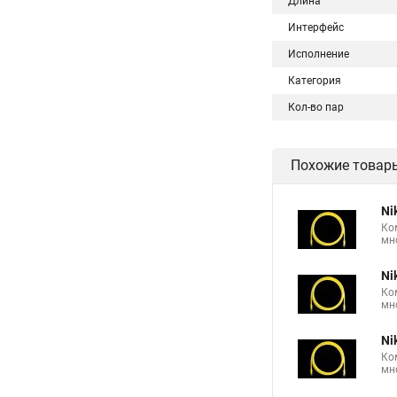
Длина
Интерфейс
Исполнение
Категория
Кол-во пар
Похожие товар
Ni
Ко
мн
Ni
Ко
мн
Ni
Ко
мн