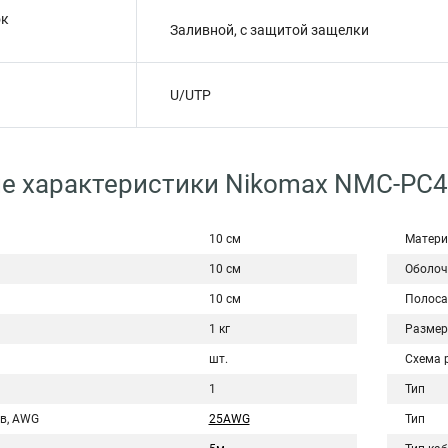
ок
Заливной, с защитой защелки
U/UTP
е характеристики Nikomax NMC-PC4
10 см
Матери
10 см
Оболоч
10 см
Полоса
1 кг
Размер
шт.
Схема 
1
Тип
в, AWG
25AWG
Тип