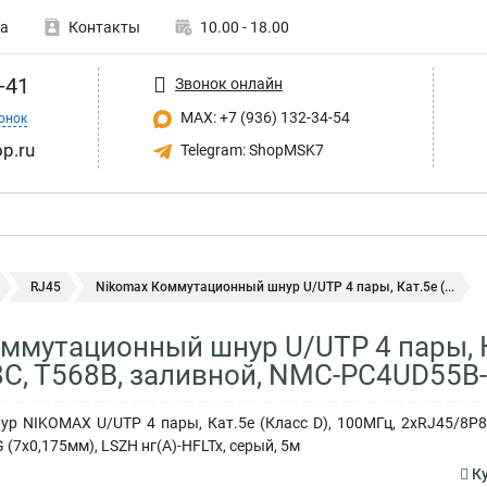
а
Контакты
10.00 - 18.00
-41
Звонок онлайн
MAX: +7 (936) 132-34-54
онок
p.ru
Telegram: ShopMSK7
RJ45
Nikomax Коммутационный шнур U/UTP 4 пары, Кат.5е (...
ммутационный шнур U/UTP 4 пары, Ка
C, T568B, заливной, NMC-PC4UD55B-
р NIKOMAX U/UTP 4 пары, Кат.5е (Класс D), 100МГц, 2хRJ45/8P8
 (7x0,175мм), LSZH нг(А)-HFLTx, серый, 5м
Ку