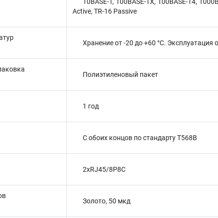
10BASE-T, 100BASE-TX, 100BASE-T4, 1000B
Active, TR-16 Passive
атур
Хранение от -20 до +60 °C. Эксплуатация о
паковка
Полиэтиленовый пакет
1 год
С обоих концов по стандарту T568B
2xRJ45/8P8C
ов
Золото, 50 мкд