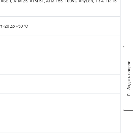
ASE-T, ATM-25, ATM-51, ATM-155, 100VG-AnyLan, TR-4, TR-16
т -20 до +50 °C
Задать вопрос