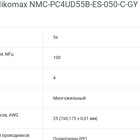
Nikomax NMC-PC4UD55B-ES-050-C-GY
5e
я, МГц
100
4
Многожильный
ков, AWG
25 (7x0,175 ± 0,01 мм)
и проводников
Полиэтилен (PE)