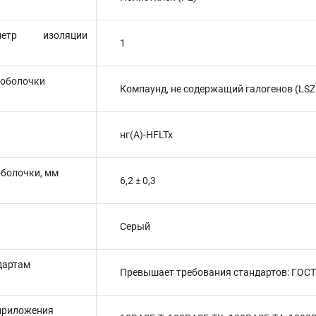
етр изоляции
1
 оболочки
Компаунд, не содержащий галогенов (LSZ
нг(А)-HFLTx
оболочки, мм
6,2 ± 0,3
Серый
дартам
Превышает требования стандартов: ГОСТ Р
приложения