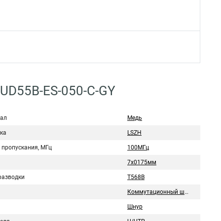
UD55B-ES-050-C-GY
ал
Медь
ка
LSZH
 пропускания, МГц
100МГц
7x0175мм
разводки
T568B
Коммутационный шнур
Шнур