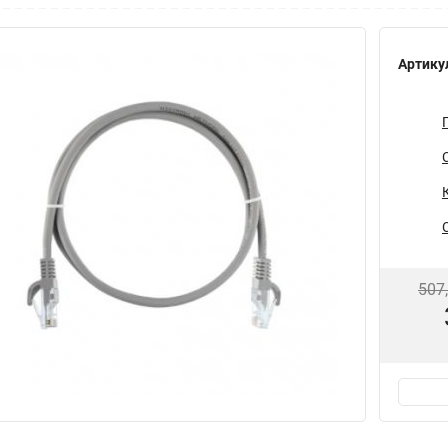
Артику
507