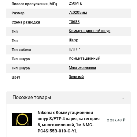
250МГц
Полоса пропускания, МГц
7х0205мм
Размер
T568B
Схема разводки
Коммутационный шнур
Тип
Шнур
Тип
U/UTP
Тип кабеля
Коммутационный
Тип шнура
Многожильный
Тип шнура
Зеленый
Цвет
Похожие товары
Nikomax Коммутационный
шнур S/FTP 4 пары, категория
2 237,40 ₽
8, многожильный, 1м NMC-
PC4SI55B-010-C-YL