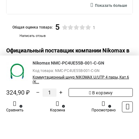
Показать больше
5
Общая оценка товара:
1
Написать отзыв
Официальный поставщик компании
Nikomax
в
России
Nikomax NMC-PC4UE55B-001-C-GN
Код товара: NMC-PC4UE55B-001-C-GN
Коммутационный шнур NIKOMAX U/UTP 4 пары, Кат.6
(К...
324,90 ₽
–
+
В корзину
0
0
1
Сравнить
Корзина
Просмотрено
Каталог
Оплата
Доставка
Контакты
Войти