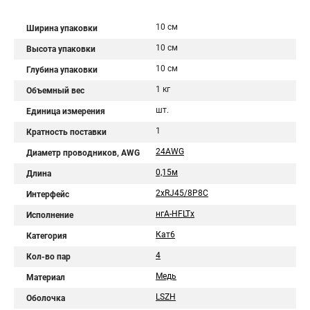
10 см
Ширина упаковки
10 см
Высота упаковки
10 см
Глубина упаковки
1 кг
Объемный вес
шт.
Единица измерения
1
Кратность поставки
24AWG
Диаметр проводников, AWG
0,15м
Длина
2хRJ45/8P8C
Интерфейс
нгА-HFLTx
Исполнение
Кат6
Категория
4
Кол-во пар
Медь
Материал
LSZH
Оболочка