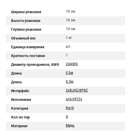
10 см
Ширина упаковки
10 см
Высота упаковки
10 см
Глубина упаковки
1 кг
Объемный вес
шт.
Единица измерения
1
Кратность поставки
24AWG
Диаметр проводников, AWG
0,3м
Длина
0.3м
Длина
2хRJ45/8P8C
Интерфейс
нгА-HFLTx
Исполнение
Кат6
Категория
4
Кол-во пар
Медь
Материал