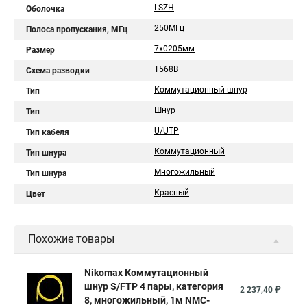
LSZH
Оболочка
250МГц
Полоса пропускания, МГц
7х0205мм
Размер
T568B
Схема разводки
Коммутационный шнур
Тип
Шнур
Тип
U/UTP
Тип кабеля
Коммутационный
Тип шнура
Многожильный
Тип шнура
Красный
Цвет
Похожие товары
Nikomax Коммутационный
шнур S/FTP 4 пары, категория
2 237,40 ₽
8, многожильный, 1м NMC-