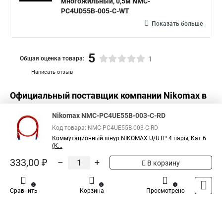
многожильный, 0,5м NMC-
PC4UD55B-005-C-WT
Показать больше
5
Общая оценка товара:
1
Написать отзыв
Официальный поставщик компании
Nikomax
в
России
Nikomax NMC-PC4UE55B-003-C-RD
Код товара: NMC-PC4UE55B-003-C-RD
Коммутационный шнур NIKOMAX U/UTP 4 пары, Кат.6
(К...
333,00 ₽
–
+
В корзину
0
0
1
Сравнить
Корзина
Просмотрено