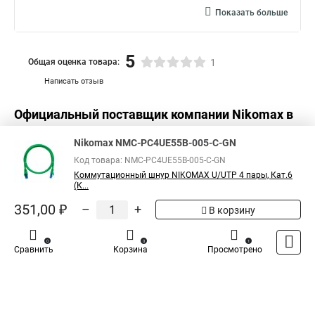
Показать больше
5
Общая оценка товара:
1
Написать отзыв
Официальный поставщик компании
Nikomax
в
России
Nikomax NMC-PC4UE55B-005-C-GN
Код товара: NMC-PC4UE55B-005-C-GN
Коммутационный шнур NIKOMAX U/UTP 4 пары, Кат.6
(К...
351,00 ₽
–
+
В корзину
0
0
1
Сравнить
Корзина
Просмотрено
Каталог
Оплата
Доставка
Контакты
Войти