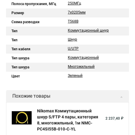
250МГц
Полоса пропускания, МГц
7х0205мм
Размер
T568B
Схема разводки
Коммутационный шнур
Тип
Шнур
Тип
U/UTP
Тип кабеля
Коммутационный
Тип шнура
Многожильный
Тип шнура
Зеленый
Цвет
Похожие товары
Nikomax Коммутационный
шнур S/FTP 4 пары, категория
2 237,40 ₽
8, многожильный, 1м NMC-
PC4SI55B-010-C-YL