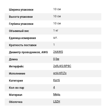
10 см
Ширина упаковки
10 см
Высота упаковки
10 см
Глубина упаковки
1 кг
Объемный вес
шт.
Единица измерения
1
Кратность поставки
24AWG
Диаметр проводников, AWG
0,5м
Длина
2хRJ45/8P8C
Интерфейс
нгА-HFLTx
Исполнение
Кат6
Категория
4
Кол-во пар
Медь
Материал
LSZH
Оболочка