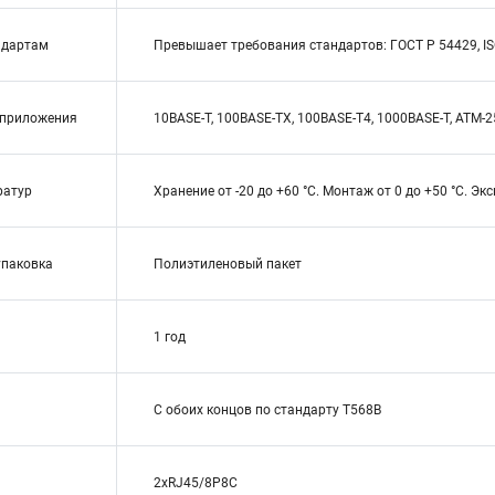
ндартам
Превышает требования стандартов: ГОСТ Р 54429, ISO
приложения
10BASE-T, 100BASE-TX, 100BASE-T4, 1000BASE-T, ATM-25,
ратур
Хранение от -20 до +60 °C. Монтаж от 0 до +50 °C. Экс
упаковка
Полиэтиленовый пакет
1 год
С обоих концов по стандарту T568B
2xRJ45/8P8C