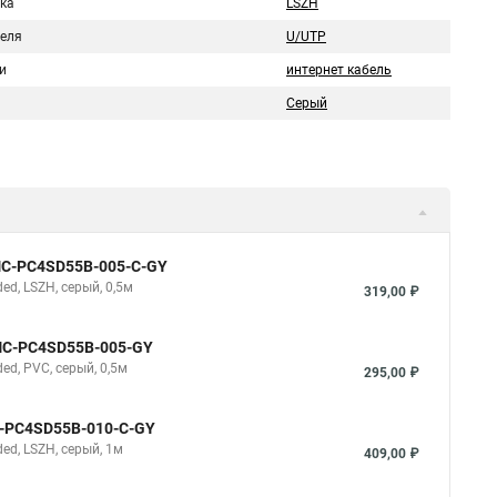
ка
LSZH
беля
U/UTP
и
интернет кабель
Серый
NMC-PC4SD55B-005-C-GY
d, LSZH, серый, 0,5м
319,00 ₽
NMC-PC4SD55B-005-GY
d, PVC, серый, 0,5м
295,00 ₽
C-PC4SD55B-010-C-GY
d, LSZH, серый, 1м
409,00 ₽