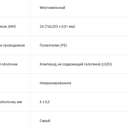
Многожильный
иков, AWG
24 (7x0,205 ± 0,01 мм)
ии проводников
Полиэтилен (PE)
й оболочки
Компаунд, не содержащий галогенов (LSZH)
Неэкранированное
оболочки, мм
6 ± 0,3
Серый