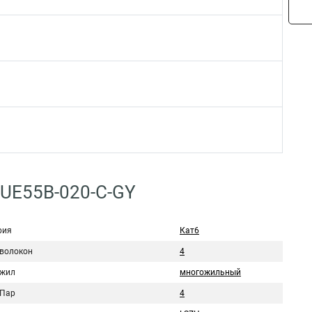
UE55B-020-C-GY
рия
Кат6
 волокон
4
 жил
многожильный
 Пар
4