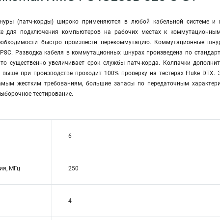
уры (патч-корды) широко применяются в любой кабельной системе и 
же для подключения компьютеров на рабочих местах к коммутационным
еобходимости быстро произвести перекоммутацию. Коммутационные шнуры
P8C. Разводка кабеля в коммутационных шнурах произведена по стандар
что существенно увеличивает срок службы патч-корда. Колпачки дополн
 выше при производстве проходит 100% проверку на тестерах Fluke DTX. Э
самым жестким требованиям, большие запасы по передаточным характери
выборочное тестирование.
6
ия, МГц
250
4