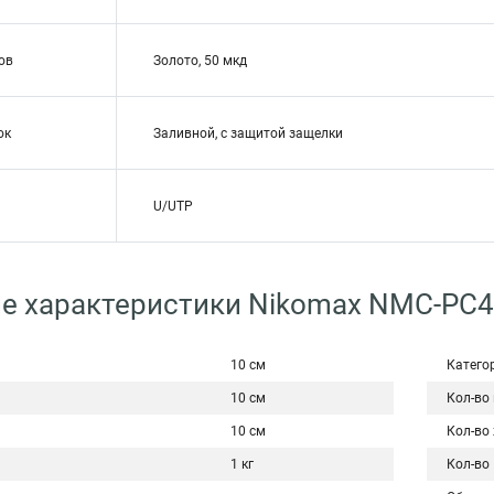
ов
Золото, 50 мкд
ок
Заливной, с защитой защелки
U/UTP
е характеристики Nikomax NMC-PC4
10 см
Катего
10 см
Кол-во
10 см
Кол-во
1 кг
Кол-во