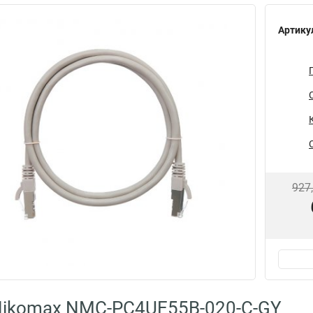
Артику
927
Nikomax NMC-PC4UE55B-020-C-GY