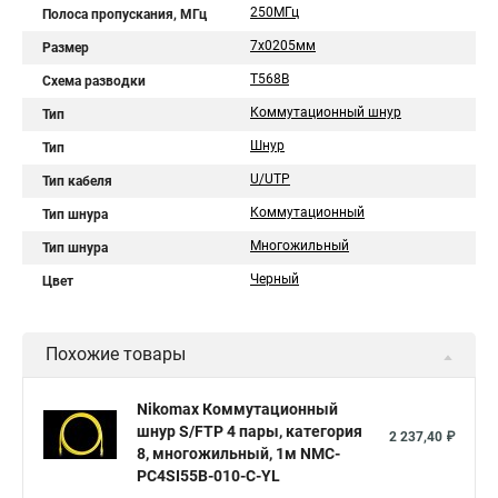
250МГц
Полоса пропускания, МГц
7х0205мм
Размер
T568B
Схема разводки
Коммутационный шнур
Тип
Шнур
Тип
U/UTP
Тип кабеля
Коммутационный
Тип шнура
Многожильный
Тип шнура
Черный
Цвет
Похожие товары
Nikomax Коммутационный
шнур S/FTP 4 пары, категория
2 237,40 ₽
8, многожильный, 1м NMC-
PC4SI55B-010-C-YL