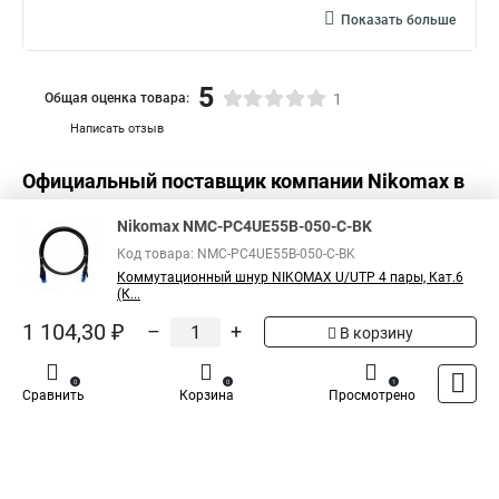
Показать больше
5
Общая оценка товара:
1
Написать отзыв
Официальный поставщик компании
Nikomax
в
России
Nikomax NMC-PC4UE55B-050-C-BK
Код товара: NMC-PC4UE55B-050-C-BK
Коммутационный шнур NIKOMAX U/UTP 4 пары, Кат.6
(К...
1 104,30 ₽
–
+
В корзину
0
0
1
Сравнить
Корзина
Просмотрено
Каталог
Оплата
Доставка
Контакты
Войти