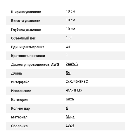
10 см
Ширина упаковки
10 см
Высота упаковки
10 см
Глубина упаковки
1 кг
Объемный вес
шт.
Единица измерения
1
Кратность поставки
24AWG
Диаметр проводников, AWG
5м
Длина
2хRJ45/8P8C
Интерфейс
нгА-HFLTx
Исполнение
Кат6
Категория
4
Кол-во пар
Медь
Материал
LSZH
Оболочка