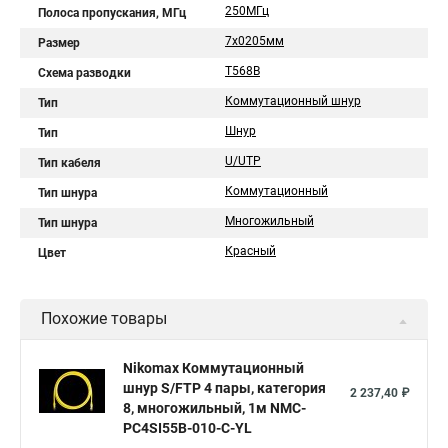
250МГц
Полоса пропускания, МГц
7х0205мм
Размер
T568B
Схема разводки
Коммутационный шнур
Тип
Шнур
Тип
U/UTP
Тип кабеля
Коммутационный
Тип шнура
Многожильный
Тип шнура
Красный
Цвет
Похожие товары
Nikomax Коммутационный
шнур S/FTP 4 пары, категория
2 237,40 ₽
8, многожильный, 1м NMC-
PC4SI55B-010-C-YL