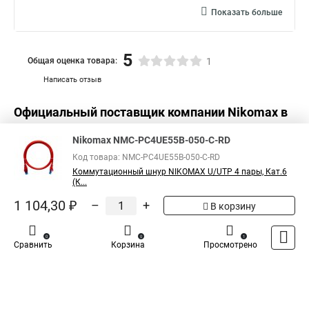
Показать больше
5
Общая оценка товара:
1
Написать отзыв
Официальный поставщик компании
Nikomax
в
России
Nikomax NMC-PC4UE55B-050-C-RD
Код товара: NMC-PC4UE55B-050-C-RD
Коммутационный шнур NIKOMAX U/UTP 4 пары, Кат.6
(К...
1 104,30 ₽
–
+
В корзину
0
0
1
Сравнить
Корзина
Просмотрено
Каталог
Оплата
Доставка
Контакты
Войти