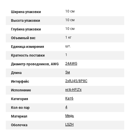
10 см
Ширина упаковки
10 см
Высота упаковки
10 см
Глубина упаковки
1 кг
Объемный вес
шт.
Единица измерения
1
Кратность поставки
24AWG
Диаметр проводников, AWG
5м
Длина
2хRJ45/8P8C
Интерфейс
нгА-HFLTx
Исполнение
Кат6
Категория
4
Кол-во пар
Медь
Материал
LSZH
Оболочка