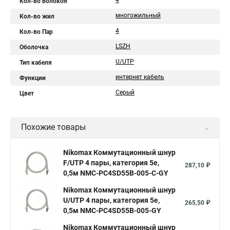
4
Кол-во волокон
многожильный
Кол-во жил
4
Кол-во Пар
LSZH
Оболочка
U/UTP
Тип кабеля
интернет кабель
Функции
Серый
Цвет
Похожие товары
Nikomax Коммутационный шнур
F/UTP 4 пары, категория 5е,
287,10 ₽
0,5м NMC-PC4SD55B-005-C-GY
Nikomax Коммутационный шнур
U/UTP 4 пары, категория 5е,
265,50 ₽
0,5м NMC-PC4SD55B-005-GY
Nikomax Коммутационный шнур