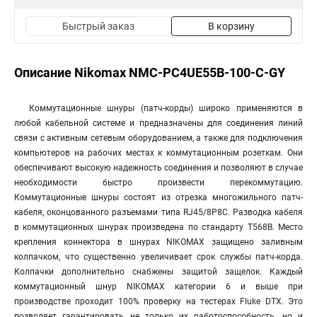
Быстрый заказ
В корзину
Описание Nikomax NMC-PC4UE55B-100-C-GY
Коммутационные шнуры (патч-корды) широко применяются в
любой кабельной системе и предназначены для соединения линий
связи с активным сетевым оборудованием, а также для подключения
компьютеров на рабочих местах к коммутационным розеткам. Они
обеспечивают высокую надежность соединения и позволяют в случае
необходимости быстро произвести перекоммутацию.
Коммутационные шнуры состоят из отрезка многожильного патч-
кабеля, оконцованного разъемами типа RJ45/8P8C. Разводка кабеля
в коммутационных шнурах произведена по стандарту T568B. Место
крепления коннектора в шнурах NIKOMAX защищено заливным
колпачком, что существенно увеличивает срок службы патч-корда.
Колпачки дополнительно снабжены защитой защелок. Каждый
коммутационный шнур NIKOMAX категории 6 и выше при
производстве проходит 100% проверку на тестерах Fluke DTX. Это
позволяет гарантировать не только их работоспособность, но и