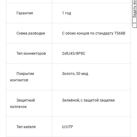
Задать вопрос
Гарантия
1 год
Схема разводки
С обоих концов по стандарту T568B
Тип коннекторов
2xRJ45/8P8C
Покрытие
Золото, 50 мкд
контактов
Защитный
Заливной, с защитой защелки
колпачок
Тип кабеля
U/UTP