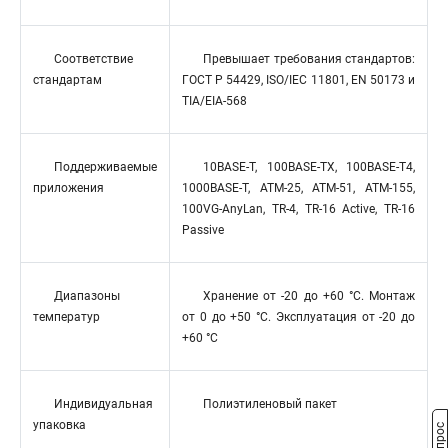
Соответствие
Превышает требования стандартов:
стандартам
ГОСТ Р 54429, ISO/IEC 11801, EN 50173 и
TIA/EIA-568
Поддерживаемые
10BASE-T, 100BASE-TX, 100BASE-T4,
приложения
1000BASE-T, ATM-25, ATM-51, ATM-155,
100VG-AnyLan, TR-4, TR-16 Active, TR-16
Passive
Диапазоны
Хранение от -20 до +60 °C. Монтаж
температур
от 0 до +50 °C. Эксплуатация от -20 до
+60 °C
Индивидуальная
Полиэтиленовый пакет
упаковка