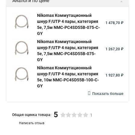
Аналоги по цене
Nikomax Коммутационный
шнур F/UTP 4 пары, категория
1 478,70 ₽
5е, 7,5м NMC-PC4SD55B-075-C-
GY
Nikomax Коммутационный
шнур F/UTP 4 пары, категория
1 267,20 ₽
5е, 7,5м NMC-PC4SD55B-075-
GY
Nikomax Коммутационный
шнур F/UTP 4 пары, категория
1 927,80 ₽
5е, 10м NMC-PC4SD55B-100-C-
GY
Показать больше
5
Общая оценка товара:
1
Написать отзыв