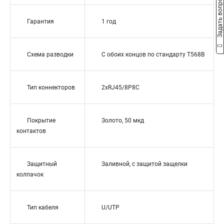
Задать вопрос
Гарантия
1 год
Схема разводки
С обоих концов по стандарту T568B
Тип коннекторов
2xRJ45/8P8C
Покрытие
Золото, 50 мкд
контактов
Защитный
Заливной, с защитой защелки
колпачок
Тип кабеля
U/UTP