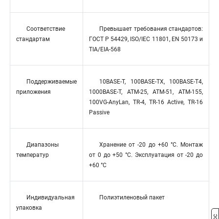
Соответствие
Превышает требования стандартов:
стандартам
ГОСТ Р 54429, ISO/IEC 11801, EN 50173 и
TIA/EIA-568
Поддерживаемые
10BASE-T, 100BASE-TX, 100BASE-T4,
приложения
1000BASE-T, ATM-25, ATM-51, ATM-155,
100VG-AnyLan, TR-4, TR-16 Active, TR-16
Passive
Диапазоны
Хранение от -20 до +60 °C. Монтаж
температур
от 0 до +50 °C. Эксплуатация от -20 до
+60 °C
Индивидуальная
Полиэтиленовый пакет
упаковка