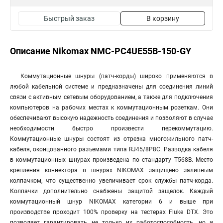
Быстрый заказ
В корзину
Описание Nikomax NMC-PC4UE55B-150-GY
Коммутационные шнуры (патч-корды) широко применяются в
любой кабельной системе и предназначены для соединения линий
связи с активным сетевым оборудованием, а также для подключения
компьютеров на рабочих местах к коммутационным розеткам. Они
обеспечивают высокую надежность соединения и позволяют в случае
необходимости быстро произвести перекоммутацию.
Коммутационные шнуры состоят из отрезка многожильного патч-
кабеля, оконцованного разъемами типа RJ45/8P8C. Разводка кабеля
в коммутационных шнурах произведена по стандарту T568B. Место
крепления коннектора в шнурах NIKOMAX защищено заливным
колпачком, что существенно увеличивает срок службы патч-корда.
Колпачки дополнительно снабжены защитой защелок. Каждый
коммутационный шнур NIKOMAX категории 6 и выше при
производстве проходит 100% проверку на тестерах Fluke DTX. Это
позволяет гарантировать не только их работоспособность, но и