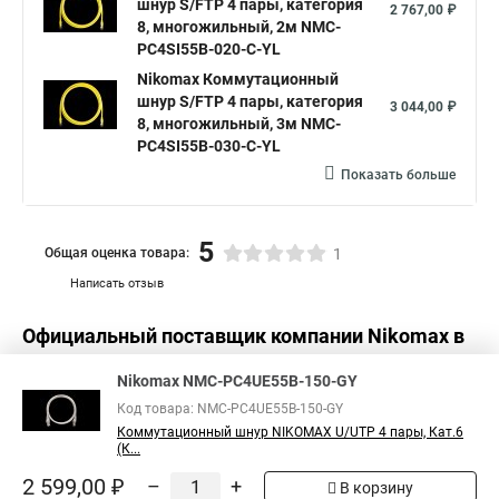
шнур S/FTP 4 пары, категория
2 767,00 ₽
8, многожильный, 2м NMC-
PC4SI55B-020-C-YL
Nikomax Коммутационный
шнур S/FTP 4 пары, категория
3 044,00 ₽
8, многожильный, 3м NMC-
PC4SI55B-030-C-YL
Показать больше
5
Общая оценка товара:
1
Написать отзыв
Официальный поставщик компании
Nikomax
в
России
Nikomax NMC-PC4UE55B-150-GY
Код товара: NMC-PC4UE55B-150-GY
Коммутационный шнур NIKOMAX U/UTP 4 пары, Кат.6
(К...
2 599,00 ₽
–
+
В корзину