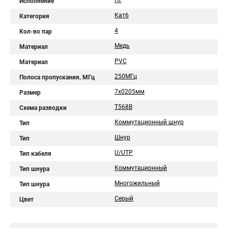
Нг
Исполнение
Кат6
Категория
4
Кол-во пар
Медь
Материал
PVC
Материал
250МГц
Полоса пропускания, МГц
7х0205мм
Размер
T568B
Схема разводки
Коммутационный шнур
Тип
Шнур
Тип
U/UTP
Тип кабеля
Коммутационный
Тип шнура
Многожильный
Тип шнура
Серый
Цвет