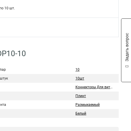
по 10 шт.
Задать вопрос
DP10-10
 пар
10
 штук
10шт
Коннекторы Для витой пары
Плинт
инта
Размыкаемый
Белый