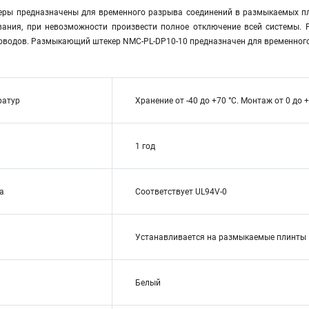
ы предназначены для временного разрыва соединений в размыкаемых пли
вания, при невозможности произвести полное отключение всей системы.
оводов. Размыкающий штекер NMC-PL-DP10-10 предназначен для временного 
ратур
Хранение от -40 до +70 °C. Монтаж от 0 до +
1 год
а
Соответствует UL94V-0
Устанавливается на размыкаемые плинты
Белый