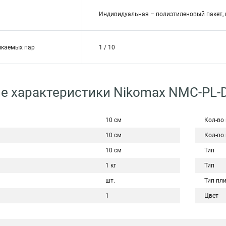
Индивидуальная – полиэтиленовый пакет, 
ыкаемых пар
1 / 10
е характеристики Nikomax NMC-PL-
10 см
Кол-во
10 см
Кол-во
10 см
Тип
1 кг
Тип
шт.
Тип пл
1
Цвет