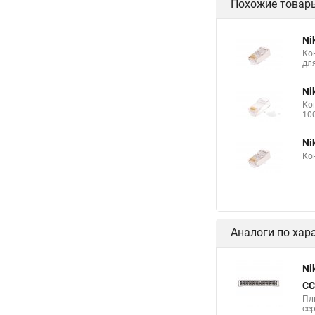
Похожие товар
Ni
Ко
дл
Ni
Ко
10
Ni
Ко
Аналоги по хар
Ni
CC
Пл
сер