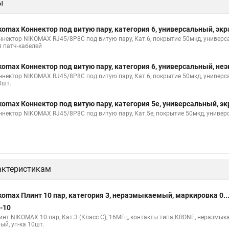
ы
komax Коннектор под витую пару, категория 6, универсальный, 
ннектор NIKOMAX RJ45/8P8C под витую пару, Кат.6, покрытие 50мкд, универса
я патч-кабелей
komax Коннектор под витую пару, категория 6, универсальный, 
ннектор NIKOMAX RJ45/8P8C под витую пару, Кат.6, покрытие 50мкд, универса
0шт.
komax Коннектор под витую пару, категория 5е, универсальный,
ннектор NIKOMAX RJ45/8P8C под витую пару, Кат.5е, покрытие 50мкд, универ
актеристикам
komax Плинт 10 пар, категория 3, неразмыкаемый, маркировка 0.
-10
инт NIKOMAX 10 пар, Кат.3 (Класс C), 16МГц, контакты типа KRONE, неразмыка
ый, уп-ка 10шт.