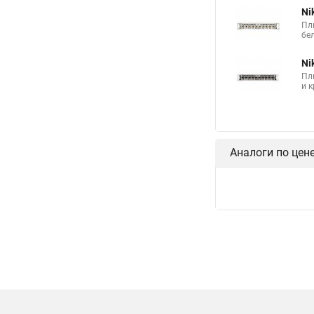
Ni
Пл
бел
Ni
Пл
и 
Аналоги по цен