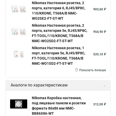
Nikomax Настенная розетка, 2
порта, категория 6, RJ45/8P8C,
903,60 ₽
110/KRONE, T568A/B NMC-
WO2SE2-FT-ST-WT
Nikomax Настенная розетка, 2
порта, категория 5е, RJ45/8P8C,
954,90 ₽
FT-TOOL/110/KRONE, T568A/B
NMC-WO2SD2-FT-ST-WT
Nikomax Настенная розетка, 1
порт, категория 5е, RJ45/8P8C,
539,10 ₽
FT-TOOL/110/KRONE, T568A/B
NMC-WO1SD2-FT-ST-WT
Показать больше
Аналоги по характеристикам
Nikomax Коробка настенная,
под лицевые панели и розетки
312,00 ₽
формата 86х86 мм NMC-
BB86X86-WT