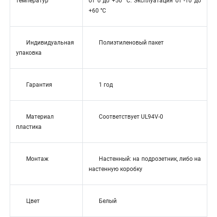
температур
от 0 до +50 °C. Эксплуатация от -10 до
+60 °C
Индивидуальная
Полиэтиленовый пакет
упаковка
Гарантия
1 год
Материал
Соответствует UL94V-0
пластика
Монтаж
Настенный: на подрозетник, либо на
настенную коробку
Цвет
Белый