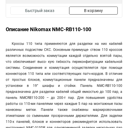
Быстрый заказ
В корзину
Описание Nikomax NMC-RB110-100
Кроссы 110 типа применяются для разделки на них кабелей
различных подсистем СКС. Основным преимуще- ством 110 кроссов
является возможность коммутации каждой отдельно взятой пары,
что обеспечивает высо- кую гибкость переконфигурации кабельной
системы. Соединение и коммутация осуществляется при помощи
коннекторов 110 типа или соответствующих патч-кордов. В отличие
от простых блоков, коммутационные панели предназначены для
установки в 19” шкафы и стойки. Панель NMC-RB110-100
предназначена для разделки кабелей общей емкостью до 100 пар, а
панель NMCRB110-200 – до 200-т пар. Для повышения удобства
работы со 110-ми панелями через каждые 5 пар на монтажные пазы
нанесены метки. Панели также снабжены маркировочными
этикетками со съемными прозрачными держателями. Для заделки
110-х панелей, блоков и коннекторов рекомендуется использовать
инструмент NMC-315DR для одновременной заделки нескольких пар