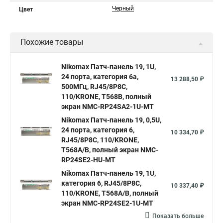
Черный
Цвет
Похожие товары
Nikomax Патч-панель 19, 1U,
24 порта, категория 6a,
13 288,50 ₽
500МГц, RJ45/8P8C,
110/KRONE, T568B, полный
экран NMC-RP24SA2-1U-MT
Nikomax Патч-панель 19, 0,5U,
24 порта, категория 6,
10 334,70 ₽
RJ45/8P8C, 110/KRONE,
T568A/B, полный экран NMC-
RP24SE2-HU-MT
Nikomax Патч-панель 19, 1U,
категория 6, RJ45/8P8C,
10 337,40 ₽
110/KRONE, T568A/B, полный
экран NMC-RP24SE2-1U-MT
Показать больше