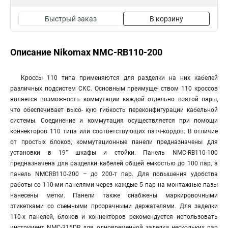
Быстрый заказ
В корзину
Описание Nikomax NMC-RB110-200
Кроссы 110 типа применяются для разделки на них кабелей
различных подсистем СКС. Основным преимуще- ством 110 кроссов
является возможность коммутации каждой отдельно взятой пары,
что обеспечивает высо- кую гибкость переконфигурации кабельной
системы. Соединение и коммутация осуществляется при помощи
коннекторов 110 типа или соответствующих патч-кордов. В отличие
от простых блоков, коммутационные панели предназначены для
установки в 19” шкафы и стойки. Панель NMC-RB110-100
предназначена для разделки кабелей общей емкостью до 100 пар, а
панель NMCRB110-200 – до 200-т пар. Для повышения удобства
работы со 110-ми панелями через каждые 5 пар на монтажные пазы
нанесены метки. Панели также снабжены маркировочными
этикетками со съемными прозрачными держателями. Для заделки
110-х панелей, блоков и коннекторов рекомендуется использовать
инструмент NMC-315DR для одновременной заделки нескольких пар