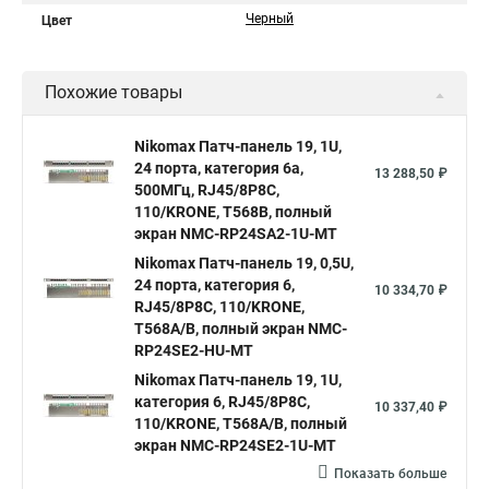
Черный
Цвет
Похожие товары
Nikomax Патч-панель 19, 1U,
24 порта, категория 6a,
13 288,50 ₽
500МГц, RJ45/8P8C,
110/KRONE, T568B, полный
экран NMC-RP24SA2-1U-MT
Nikomax Патч-панель 19, 0,5U,
24 порта, категория 6,
10 334,70 ₽
RJ45/8P8C, 110/KRONE,
T568A/B, полный экран NMC-
RP24SE2-HU-MT
Nikomax Патч-панель 19, 1U,
категория 6, RJ45/8P8C,
10 337,40 ₽
110/KRONE, T568A/B, полный
экран NMC-RP24SE2-1U-MT
Показать больше