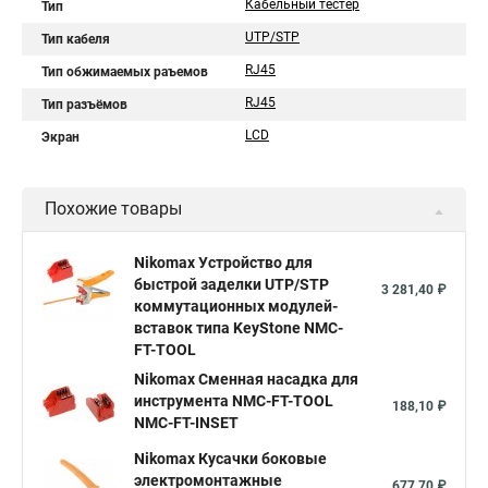
Кабельный тестер
Тип
UTP/STP
Тип кабеля
RJ45
Тип обжимаемых раъемов
RJ45
Тип разъёмов
LCD
Экран
Похожие товары
Nikomax Устройство для
быстрой заделки UTP/STP
3 281,40 ₽
коммутационных модулей-
вставок типа KeyStone NMC-
FT-TOOL
Nikomax Сменная насадка для
инструмента NMC-FT-TOOL
188,10 ₽
NMC-FT-INSET
Nikomax Кусачки боковые
электромонтажные
677,70 ₽