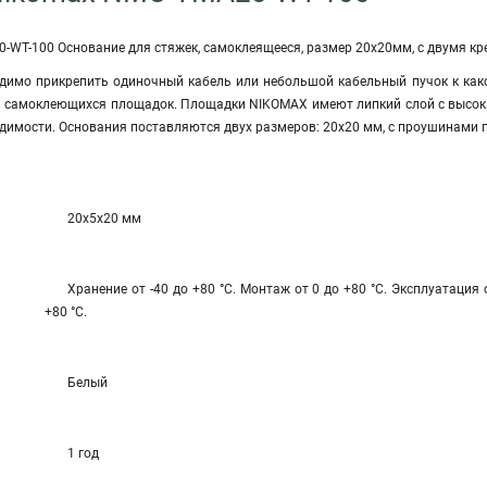
T-100 Основание для стяжек, самоклеящееся, размер 20х20мм, с двумя креп
ходимо прикрепить одиночный кабель или небольшой кабельный пучок к ка
и самоклеющихся площадок. Площадки NIKOMAX имеют липкий слой с высоки
димости. Основания поставляются двух размеров: 20х20 мм, с проушинами п
20x5x20 мм
Хранение от -40 до +80 °С. Монтаж от 0 до +80 °С. Эксплуатация 
+80 °С.
Белый
1 год