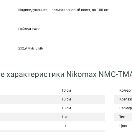
Индивидуальная – полиэтиленовый пакет, по 100 шт.
Нейлон РА66
2х2,9 мм/ 5 мм
ие характеристики Nikomax NMC-TM
10 см
Кол-во
10 см
Крепеж
10 см
Размер
1 кг
Тип
шт.
Цвет