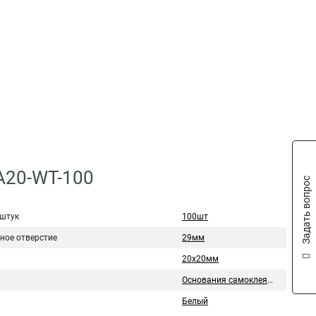
A20-WT-100
Задать вопрос
 штук
100шт
ное отверстие
29мм
20х20мм
Основания самоклеящиеся
Белый