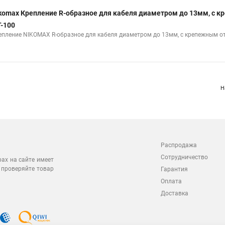
komax Крепление R-образное для кабеля диаметром до 13мм, с 
-100
епление NIKOMAX R-образное для кабеля диаметром до 13мм, с крепежным отв
Н
Распродажа
Сотрудничество
рах на сайте имеет
 проверяйте товар
Гарантия
Оплата
Доставка