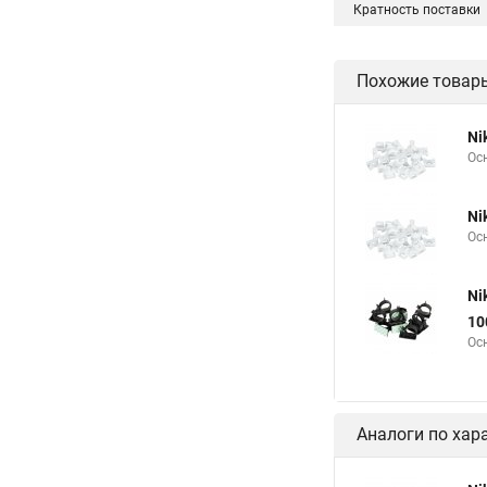
Кратность поставки
Похожие товар
Ni
Ос
Ni
Ос
Ni
10
Ос
Аналоги по хар