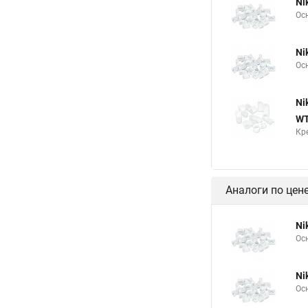
Ni
Ос
Ni
Ос
Ni
WT
Кр
Аналоги по цен
Ni
Ос
Ni
Ос