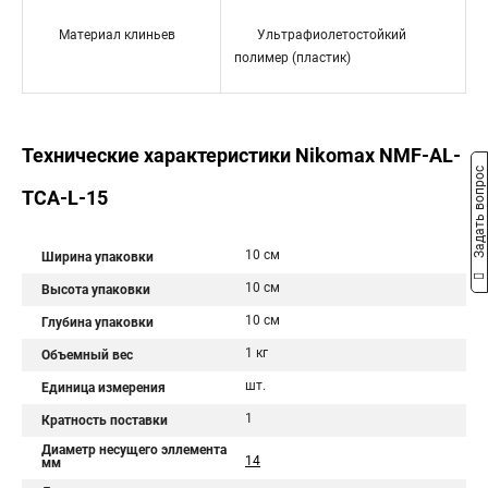
Материал клиньев
Ультрафиолетостойкий
полимер (пластик)
Технические характеристики Nikomax NMF-AL-
Задать вопрос
TCA-L-15
10 см
Ширина упаковки
10 см
Высота упаковки
10 см
Глубина упаковки
1 кг
Объемный вес
шт.
Единица измерения
1
Кратность поставки
Диаметр несущего эллемента
14
мм