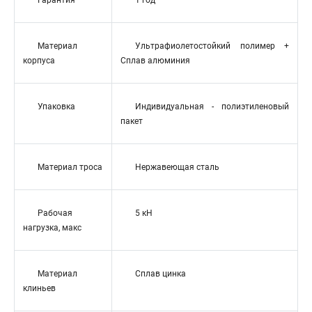
Гарантия
1 год
Материал
Ультрафиолетостойкий полимер +
корпуса
Сплав алюминия
Упаковка
Индивидуальная - полиэтиленовый
пакет
Материал троса
Нержавеющая сталь
Рабочая
5 кН
нагрузка, макс
Материал
Сплав цинка
клиньев