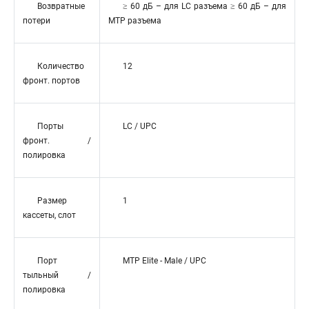
Возвратные
≥ 60 дБ – для LC разъема ≥ 60 дБ – для
потери
MTP разъема
Количество
12
фронт. портов
Порты
LC / UPC
фронт. /
полировка
Размер
1
кассеты, слот
Порт
MTP Elite - Male / UPC
тыльный /
полировка