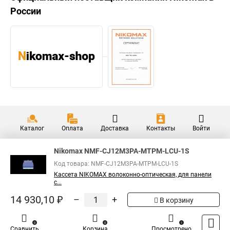
России
Каталог
Оплата
Доставка
Контакты
Войти
Nikomax NMF-CJ12M3PA-MTPM-LCU-1S
Код товара: NMF-CJ12M3PA-MTPM-LCU-1S
Кассета NIKOMAX волоконно-оптическая, для панели
с...
14 930,10 ₽
–
+
В корзину
0
0
1
Сравнить
Корзина
Просмотрено