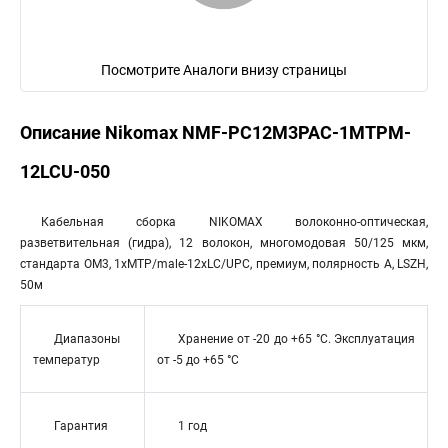
Посмотрите Аналоги внизу страницы
Описание Nikomax NMF-PC12M3PAC-1MTPM-
12LCU-050
Кабельная сборка NIKOMAX волоконно-оптическая,
разветвительная (гидра), 12 волокон, многомодовая 50/125 мкм,
стандарта OM3, 1xMTP/male-12xLC/UPC, премиум, полярность А, LSZH,
50м
Диапазоны
Хранение от -20 до +65 °C. Эксплуатация
температур
от -5 до +65 °C
Гарантия
1 год