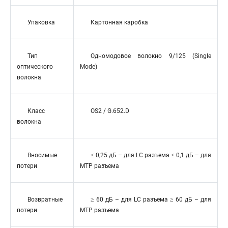
Упаковка
Картонная каробка
Тип
Одномодовое волокно 9/125 (Single
оптического
Mode)
волокна
Класс
OS2 / G.652.D
волокна
Вносимые
≤ 0,25 дБ – для LC разъема ≤ 0,1 дБ – для
потери
MTP разъема
Возвратные
≥ 60 дБ – для LC разъема ≥ 60 дБ – для
потери
MTP разъема