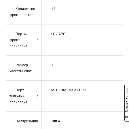
Количество
12
фронт. портов
Порты
LC / APC
фронт. /
полировка
Размер
1
кассеты, слот
Задать вопрос
Порт
MTP Elite - Male / UPC
тыльный /
полировка
Поляризация
Тип А