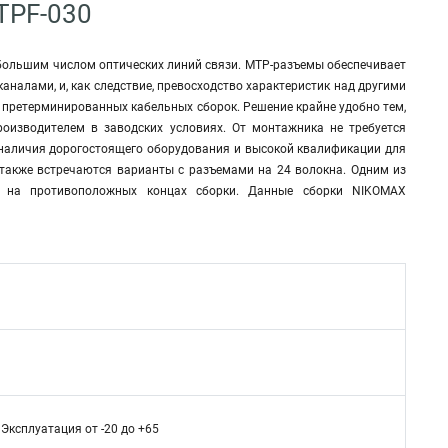
TPF-030
большим числом оптических линий связи. MTP-разъемы обеспечивает
налами, и, как следствие, превосходство характеристик над другими
 претерминированных кабельных сборок. Решение крайне удобно тем,
оизводителем в заводских условиях. От монтажника не требуется
т наличия дорогостоящего оборудования и высокой квалификации для
 также встречаются варианты с разъемами на 24 волокна. Одним из
н на противоположных концах сборки. Данные сборки NIKOMAX
 Эксплуатация от -20 до +65