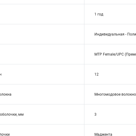
1 год
Индивидуальная - Пол
MTP Female/UPC (Прем
н
12
волокна
Многомодовое волокно
оболочки, мм
3
лочки
Маджента