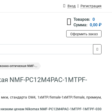
Вход
Регистрация
Товаров:
0
Сумма:
0,00 ₽
Оформить заказ
конно-оптическая NMF-...
ская NMF-PC12M4PAC-1MTPF-
мкм, стандарта OM4, 1xMTP/female-1xMTP/female, премиум,
о низким ценам Nikomax NMF-PC12M4PAC-1MTPF-1MTPF-030