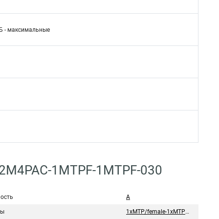
 дБ - максимальные
C12M4PAC-1MTPF-1MTPF-030
ость
А
мы
1xMTP/female-1xMTP/female