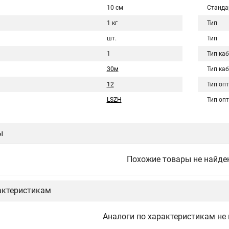
10 см
Станда
1 кг
Тип
шт.
Тип
1
Тип ка
30м
Тип ка
12
Тип оп
LSZH
Тип оп
ы
Похожие товары не найде
актеристикам
Аналоги по характеристикам не