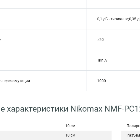
0,1 дБ - типичные;0,35
и
≥20
Тип A
в перекомутации
1000
ие характеристики Nikomax NMF-P
10 см
Полярн
10 см
Разъе