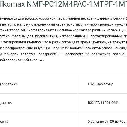
Nikomax NMF-PC12M4PAC-1MTPF-1M
меняются для высокоскоростной параллельной передачи данных в сетях с 
 потери с малыми отклонениями характеристик оптических волокон между ка
 коннекторов MTP изготавливается большое количество различных вариаций
ностью готовым для подключения, изготовленным и протестированным пр
ни тестирования каналов, что в разы сокращает время монтажа, не требуе
лее распространены шнуры на базе 12-ти волоконного оптического кабеля,
MTP-сборок является полярность — расположение оптических волоко
ой поляризацией типа «А».
й оболочки
LSZH-компаунд
ндартам
ISO/IEC 11801 OM4
ратур
Хранение от -20 до +65.