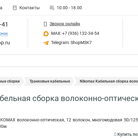
а
Контакты
10.00 - 18.00
-41
Звонок онлайн
MAX: +7 (936) 132-34-54
онок
p.ru
Telegram: ShopMSK7
ные сборки
Транковые кабельные
Nikomax Кабельная сборка воло
абельная сборка волоконно-оптиче
IKOMAX волоконно-оптическая, 12 волокон, многомодовая 50/125 
30м
Купить п