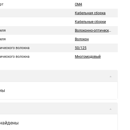
рт
OM4
Кабельная сборка
Кабельные сборки
беля
Волоконно-оптический
беля
Волокон
тического волокна
50/125
тического волокна
Многомодовый
ны
 найдены