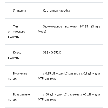
Упаковка
Картонная каробка
Тип
Одномодовое волокно 9/125 (Single
оптического
Mode)
волокна
Класс
OS2 / G.652.D
волокна
Вносимые
≤ 0,25 дБ – для LC разъема ≤ 0,1 дБ – для
потери
MTP разъема
Возвратные
≥ 60 дБ – для LC разъема ≥ 60 дБ – для
потери
MTP разъема