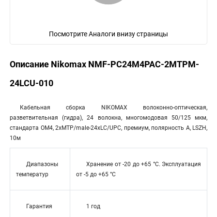
Посмотрите Аналоги внизу страницы
Описание Nikomax NMF-PC24M4PAC-2MTPM-
24LCU-010
Кабельная сборка NIKOMAX волоконно-оптическая,
разветвительная (гидра), 24 волокна, многомодовая 50/125 мкм,
стандарта OM4, 2xMTP/male-24xLC/UPC, премиум, полярность А, LSZH,
10м
Диапазоны
Хранение от -20 до +65 °C. Эксплуатация
температур
от -5 до +65 °C
Гарантия
1 год