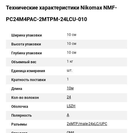
Технические характеристики Nikomax NMF-
PC24M4PAC-2MTPM-24LCU-010
10 см
Ширина упаковки
10 см
Высота упаковки
10 см
Глубина упаковки
1 кг
Объемный вес
шт.
Единица измерения
1
Кратность поставки
10м
Длина
24
Кол-во волокон
LSZH
Оболочка
А
Полярность
2xMTP/male-24xLC/UPC
Разъемы
OM4