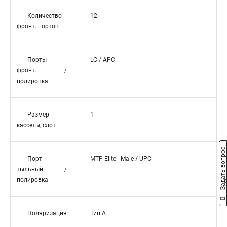
Количество
12
фронт. портов
Порты
LC / APC
фронт. /
полировка
Размер
1
кассеты, слот
Задать вопрос
Порт
MTP Elite - Male / UPC
тыльный /
полировка
Поляризация
Тип А