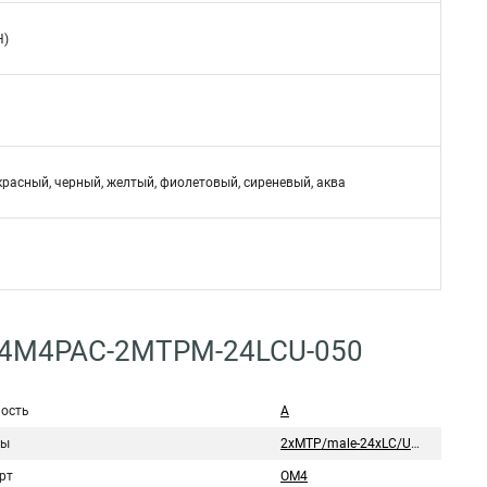
H)
красный, черный, желтый, фиолетовый, сиреневый, аква
C24M4PAC-2MTPM-24LCU-050
ость
А
мы
2xMTP/male-24xLC/UPC
рт
OM4