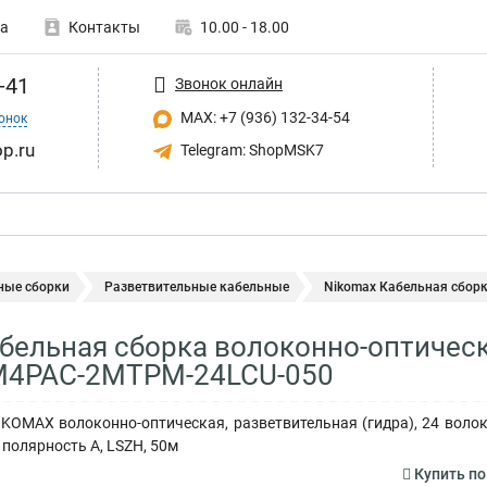
а
Контакты
10.00 - 18.00
-41
Звонок онлайн
MAX: +7 (936) 132-34-54
онок
p.ru
Telegram: ShopMSK7
ные сборки
Разветвительные кабельные
Nikomax Кабельная сборка
бельная сборка волоконно-оптическ
4PAC-2MTPM-24LCU-050
KOMAX волоконно-оптическая, разветвительная (гидра), 24 воло
 полярность А, LSZH, 50м
Купить п