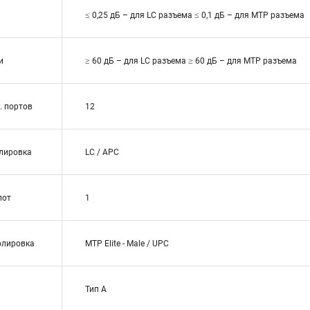
≤ 0,25 дБ – для LC разъема ≤ 0,1 дБ – для MTP разъема
и
≥ 60 дБ – для LC разъема ≥ 60 дБ – для MTP разъема
. портов
12
олировка
LC / APC
лот
1
олировка
MTP Elite - Male / UPC
Тип А