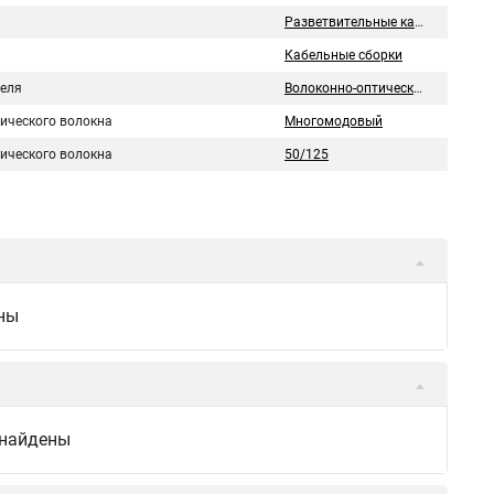
Разветвительные кабельные сборки
Кабельные сборки
беля
Волоконно-оптический
тического волокна
Многомодовый
тического волокна
50/125
ны
 найдены