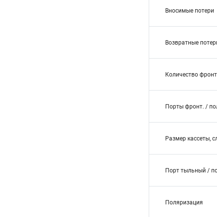
Вносимые потери
Возвратные потер
Количество фронт
Порты фронт. / п
Размер кассеты, с
Порт тыльный / п
Поляризация