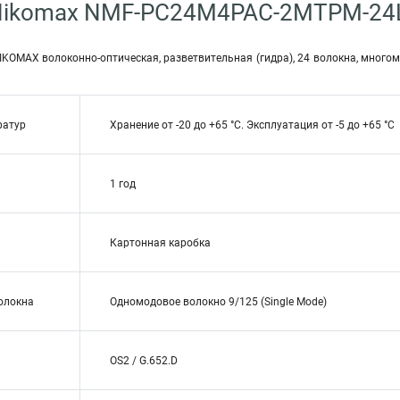
Nikomax NMF-PC24M4PAC-2MTPM-24
IKOMAX волоконно-оптическая, разветвительная (гидра), 24 волокна, много
ратур
Хранение от -20 до +65 °C. Эксплуатация от -5 до +65 °C
1 год
Картонная каробка
волокна
Одномодовое волокно 9/125 (Single Mode)
OS2 / G.652.D