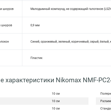
ки шнуров
Малодымный компаунд, не содержащий галогенов (LSZ
и шнуров
0,9 мм
олокон
Синий, оранжевый, зеленый, коричневый, серый, белый, 
Пластик
ие характеристики Nikomax NMF-P
10 см
Полярн
10 см
Разъе
10 см
Станда