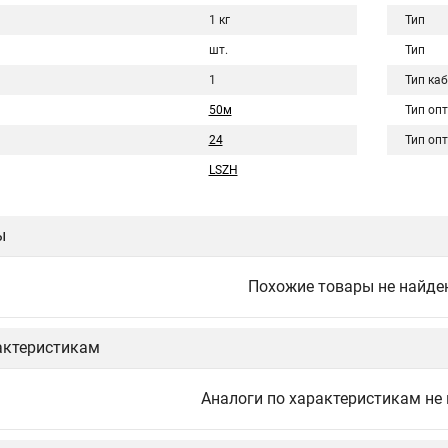
1 кг
Тип
шт.
Тип
1
Тип ка
50м
Тип оп
24
Тип оп
LSZH
ы
Похожие товары не найде
актеристикам
Аналоги по характеристикам не