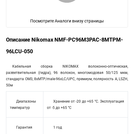
Посмотрите Аналоги внизу страницы
Описание Nikomax NMF-PC96M3PAC-8MTPM-
96LCU-050
Кабельная сборка NIKOMAX волоконно-оптическая,
разветвительная (гидра), 96 волокон, многомодовая 50/125 мкм,
стандарта OM3, 8хMTP/male-96хLC/UPC, премиум, полярность А, LSZH,
50м
Диапазоны
Хранение от -20 до +65 °C. Эксплуатация
температур
от -5 до +65 °C
Гарантия
1 год