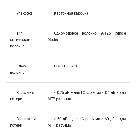
Упаковка
Картонная каробка
Тип
Одномодовое волокно 9/125 (Single
оптического
Mode)
волокна
Класс
OS2 / G.652.D
волокна
Вносимые
≤ 0,25 дБ – для LC разъема ≤ 0,1 дБ – для
потери
MTP разъема
Возвратные
≥ 60 дБ – для LC разъема ≥ 60 дБ – для
потери
MTP разъема