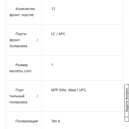
Количество
12
фронт. портов
Порты
LC / APC
фронт. /
полировка
Размер
1
кассеты, слот
Задать вопрос
Порт
MTP Elite - Male / UPC
тыльный /
полировка
Поляризация
Тип А