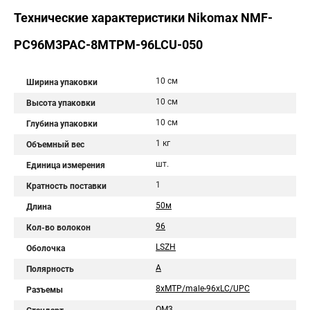
Технические характеристики Nikomax NMF-
PC96M3PAC-8MTPM-96LCU-050
10 см
Ширина упаковки
10 см
Высота упаковки
10 см
Глубина упаковки
1 кг
Объемный вес
шт.
Единица измерения
1
Кратность поставки
50м
Длина
96
Кол-во волокон
LSZH
Оболочка
А
Полярность
8хMTP/male-96хLC/UPC
Разъемы
OM3