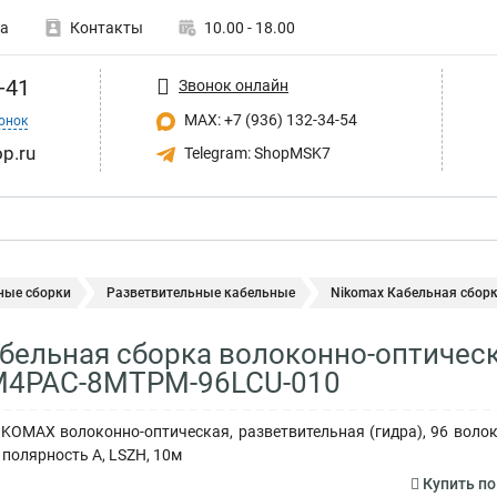
а
Контакты
10.00 - 18.00
-41
Звонок онлайн
MAX: +7 (936) 132-34-54
онок
p.ru
Telegram: ShopMSK7
ные сборки
Разветвительные кабельные
Nikomax Кабельная сборка
бельная сборка волоконно-оптическ
4PAC-8MTPM-96LCU-010
KOMAX волоконно-оптическая, разветвительная (гидра), 96 воло
 полярность А, LSZH, 10м
Купить п