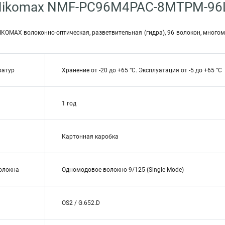
Nikomax NMF-PC96M4PAC-8MTPM-96
IKOMAX волоконно-оптическая, разветвительная (гидра), 96 волокон, много
ратур
Хранение от -20 до +65 °C. Эксплуатация от -5 до +65 °C
1 год
Картонная каробка
волокна
Одномодовое волокно 9/125 (Single Mode)
OS2 / G.652.D