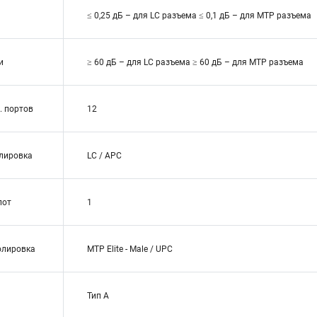
≤ 0,25 дБ – для LC разъема ≤ 0,1 дБ – для MTP разъема
и
≥ 60 дБ – для LC разъема ≥ 60 дБ – для MTP разъема
. портов
12
олировка
LC / APC
лот
1
олировка
MTP Elite - Male / UPC
Тип А