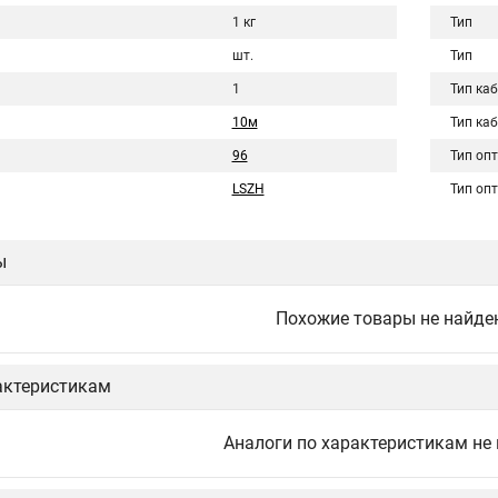
1 кг
Тип
шт.
Тип
1
Тип ка
10м
Тип ка
96
Тип оп
LSZH
Тип оп
ы
Похожие товары не найде
актеристикам
Аналоги по характеристикам не