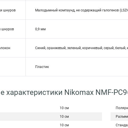
ки шнуров
Малодымный компаунд, не содержащий галогенов (LSZ
и шнуров
0,9 мм
олокон
Синий, оранжевый, зеленый, коричневый, серый, белый, 
Пластик
ие характеристики Nikomax NMF-P
10 см
Полярн
10 см
Разъе
10 см
Станда