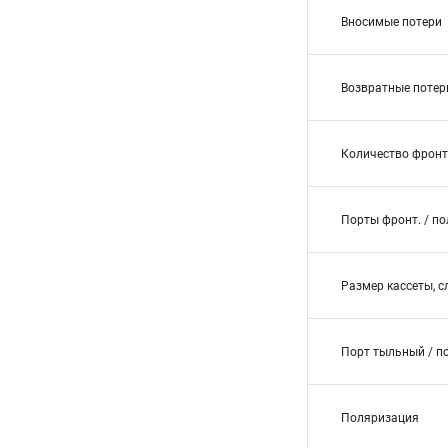
Вносимые потери
Возвратные потер
Количество фронт
Порты фронт. / п
Размер кассеты, с
Порт тыльный / п
Поляризация