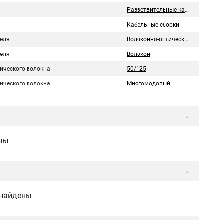
Разветвительные кабельные сборки
Кабельные сборки
беля
Волоконно-оптический
беля
Волокон
тического волокна
50/125
тического волокна
Многомодовый
ны
 найдены