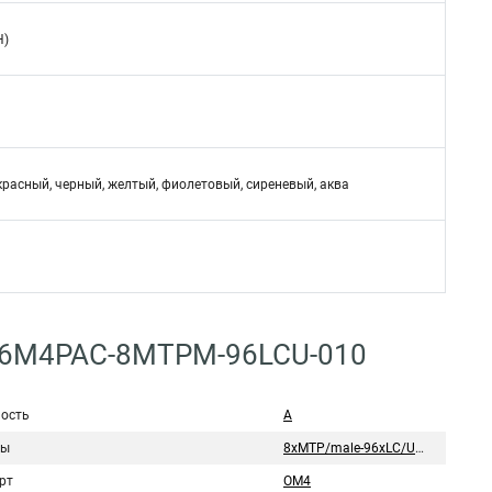
H)
красный, черный, желтый, фиолетовый, сиреневый, аква
C96M4PAC-8MTPM-96LCU-010
ость
А
мы
8хMTP/male-96хLC/UPC
рт
OM4