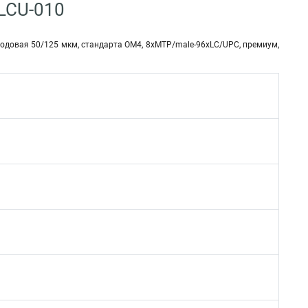
LCU-010
модовая 50/125 мкм, стандарта OM4, 8хMTP/male-96хLC/UPC, премиум,