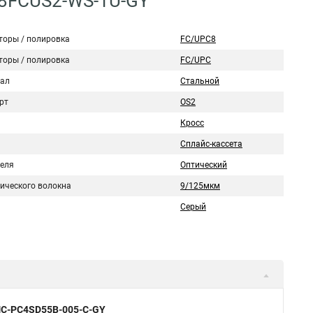
08FCUS2-WS-1U-GY
торы / полировка
FC/UPC8
торы / полировка
FC/UPC
ал
Стальной
рт
OS2
Кросс
Сплайс-кассета
беля
Оптический
тического волокна
9/125мкм
Серый
NMC-PC4SD55B-005-C-GY