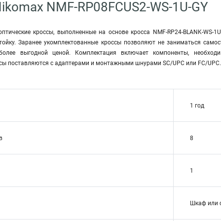
Nikomax NMF-RP08FCUS2-WS-1U-GY
оптические кроссы, выполненные на основе кросса NMF-RP24-BLANK-WS-1
ойку. Заранее укомплектованные кроссы позволяют не заниматься самос
 более выгодной ценой. Комплектация включает компоненты, необход
сы поставляются с адаптерами и монтажными шнурами SC/UPC или FC/UPC. 
1 год
в
8
1
Шкаф или 