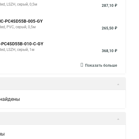
d, LSZH, серый, 0,5м
287,10 ₽
NMC-PC4SD55B-005-GY
d, PVC, серый, 0,5м
265,50 ₽
C-PC4SD55B-010-C-GY
d, LSZH, серый, 1м
368,10 ₽
Показать больше
 найдены
ны