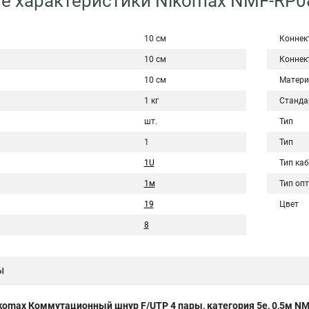
е характеристики Nikomax NMF-RP
10 см
Коннек
10 см
Коннек
10 см
Матери
1 кг
Станда
шт.
Тип
1
Тип
1U
Тип ка
1м
Тип оп
19
Цвет
8
ы
komax Коммутационный шнур F/UTP 4 пары, категория 5е, 0,5м 