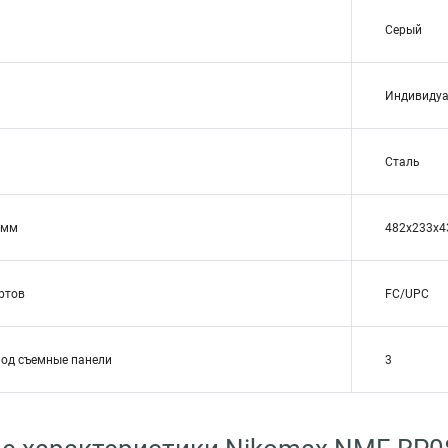
Серый
Индивидуа
Сталь
 мм
482х233х4
ртов
FC/UPC
под съемные панели
3