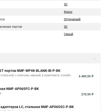
SC
Кросс
сса
Оптический
тических портов
SC
Серый
C/ST портов NMF-WP48-BLANK-IB-P-BK
стальной, с ключом, черный, в комплекте: сплайс-
6 484,50 ₽
льная NMF-AP06SFC-P-BK
я
270,90 ₽
 адаптеров LC, стальная NMF-AP06SSC-P-BK