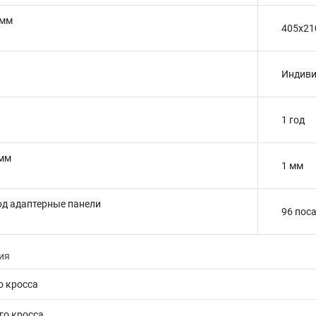
 мм
405х21
Индиви
1 год
 мм
1 мм
од адаптерные панели
96 пос
ия
о кросса
го кросса