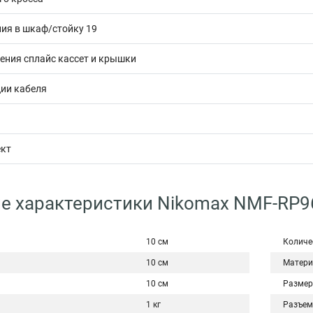
ния в шкаф/стойку 19
ения сплайс кассет и крышки
ии кабеля
кт
е характеристики Nikomax NMF-RP9
10 см
Количе
10 см
Матери
10 см
Размер
1 кг
Разъем