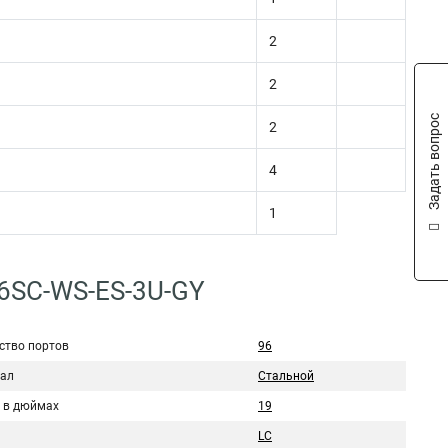
2
2
Задать вопрос
2
4
1
6SC-WS-ES-3U-GY
ство портов
96
ал
Стальной
 в дюймах
19
LC