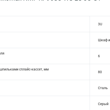
3U
Шкаф ил
еля
6
шпильками сплайс-кассет, мм
80
Сталь
Серый