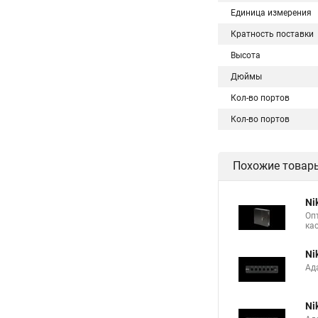
Единица измерения
Кратность поставки
Высота
Дюймы
Кол-во портов
Кол-во портов
Похожие товар
Ni
Оп
ка
Ni
Ад
Ni