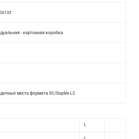
0х132
дуальная - картонная коробка
адочных места формата SC/Duplex LC
1
1