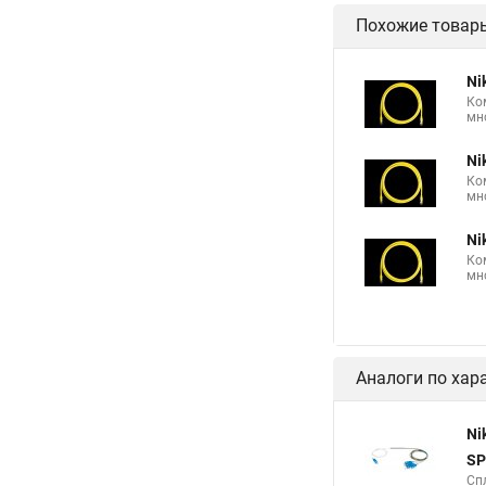
Похожие товар
Ni
Ко
мн
Ni
Ко
мн
Ni
Ко
мн
Аналоги по хар
Ni
SP
Сп