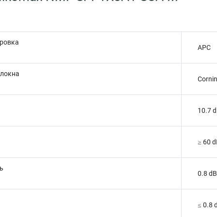
ировка
APC
олокна
Corni
10.7 
и
≥ 60 
ь
0.8 dB
≤ 0.8 