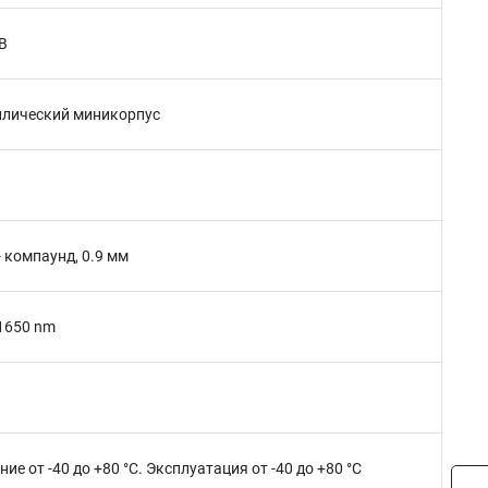
dB
лический миникорпус
- компаунд, 0.9 мм
1650 nm
ие от -40 до +80 °C. Эксплуатация от -40 до +80 °C