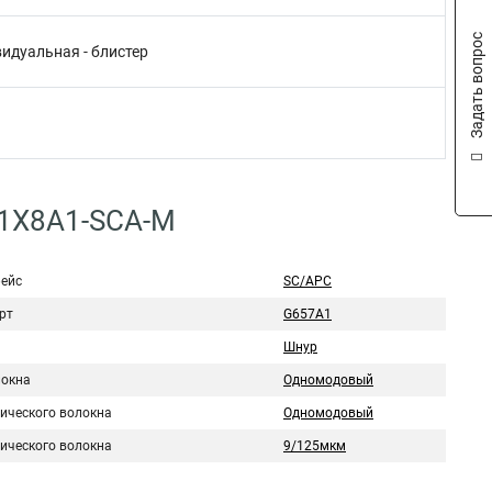
Задать вопрос
идуальная - блистер
P1X8A1-SCA-M
ейс
SC/APC
рт
G657A1
Шнур
локна
Одномодовый
тического волокна
Одномодовый
тического волокна
9/125мкм