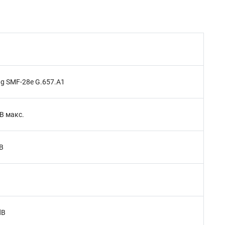
ng SMF-28e G.657.A1
dB макс.
dB
dB