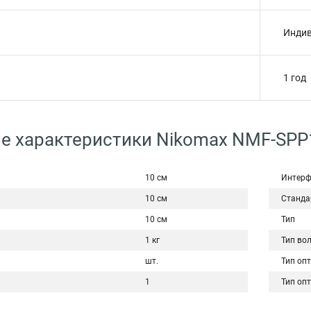
Индив
1 год
ие характеристики Nikomax NMF-SP
10 см
Интерф
10 см
Станда
10 см
Тип
1 кг
Тип во
шт.
Тип оп
1
Тип оп