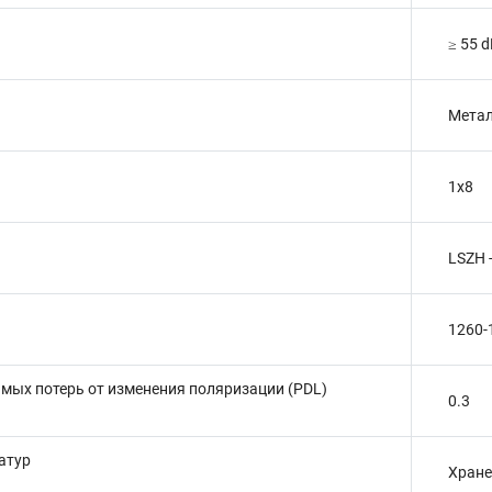
≥ 55 
Метал
1x8
LSZH 
1260-
мых потерь от изменения поляризации (PDL)
0.3
атур
Хранен