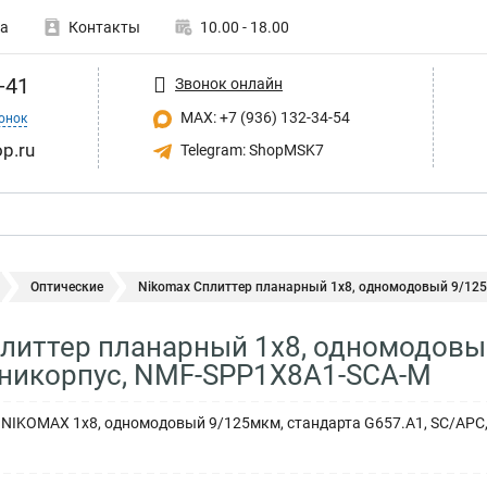
а
Контакты
10.00 - 18.00
-41
Звонок онлайн
MAX: +7 (936) 132-34-54
онок
p.ru
Telegram: ShopMSK7
Оптические
Nikomax Сплиттер планарный 1x8, одномодовый 9/125м
литтер планарный 1x8, одномодовый
иникорпус, NMF-SPP1X8A1-SCA-M
NIKOMAX 1x8, одномодовый 9/125мкм, стандарта G657.A1, SC/APC,