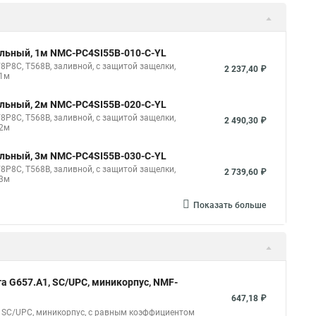
ильный, 1м NMC-PC4SI55B-010-C-YL
8P8C, T568B, заливной, с защитой защелки,
2 237,40 ₽
 1м
ильный, 2м NMC-PC4SI55B-020-C-YL
8P8C, T568B, заливной, с защитой защелки,
2 490,30 ₽
 2м
ильный, 3м NMC-PC4SI55B-030-C-YL
8P8C, T568B, заливной, с защитой защелки,
2 739,60 ₽
 3м
Показать больше
а G657.A1, SC/UPC, миникорпус, NMF-
647,18 ₽
 SC/UPC, миникорпус, с равным коэффициентом