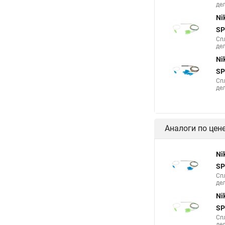
дел
Ni
SP
Сп
дел
Ni
SP
Сп
дел
Аналоги по цен
Ni
SP
Сп
дел
Ni
SP
Сп
дел