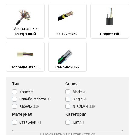
Многопарный
телефонный
Оптический
Подвесной
Распределительный
Самонесущий
Тип
Серия
Кросс
Mode
2
4
Сплайс-кассета
Single
2
4
Кабель
NIKOLAN
229
229
Материал
Категория
Стальной
Кат7
43
1
Медь
Кат7а
65
1
Показать характеристики