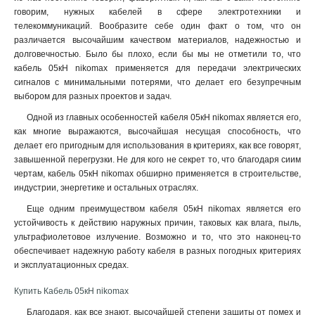
говорим, нужных кабелей в сфере электротехники и
телекоммуникаций. Вообразите себе один факт о том, что он
различается высочайшим качеством материалов, надежностью и
долговечностью. Было бы плохо, если бы мы не отметили то, что
кабель 05кН nikomax применяется для передачи электрических
сигналов с минимальными потерями, что делает его безупречным
выбором для разных проектов и задач.
Одной из главных особенностей кабеля 05кН nikomax является его,
как многие выражаются, высочайшая несущая способность, что
делает его пригодным для использования в критериях, как все говорят,
завышенной перегрузки. Не для кого не секрет то, что благодаря сиим
чертам, кабель 05кН nikomax обширно применяется в строительстве,
индустрии, энергетике и остальных отраслях.
Еще одним преимуществом кабеля 05кН nikomax является его
устойчивость к действию наружных причин, таковых как влага, пыль,
ультрафиолетовое излучение. Возможно и то, что это наконец-то
обеспечивает надежную работу кабеля в разных погодных критериях
и эксплуатационных средах
.
Купить Кабель 05кН nikomax
Благодаря, как все знают, высочайшей степени защиты от помех и