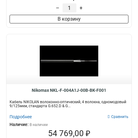
26AWG
10
16
28
–
+
2
Высота
Коннекторы / полировка
32
В корзину
1
49
1U
FC/UPC16
1
1
4
220
FC/UPC8
1
SC/UPC-FC/UPC
1
FC/UPC
2
USOC
2
LC/UPC-LC/UPC
5
Nikomax NKL-F-004A1J-00B-BK-F001
Кабель NIKOLAN волоконно-оптический, 4 волокна, одномодовый
9/125мкм, стандарта G.652.D & G...
Подробнее
Сравнить
Наличие:
В наличии
54 769,00 ₽